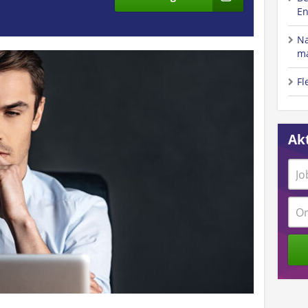
En
Na
ma
Fl
Akt