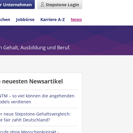
r Unternehmen
Stepstone Login
nchen
Jobbörse
Karriere A-Z
News
n Gehalt, Ausbildung und Beruf.
e neuesten Newsartikel
TM – so viel können die angehenden
dels verdienen
r neue Stepstone-Gehaltsvergleich:
e fair zahlt Deutschland?
rufe ohne Menschenkontakt -