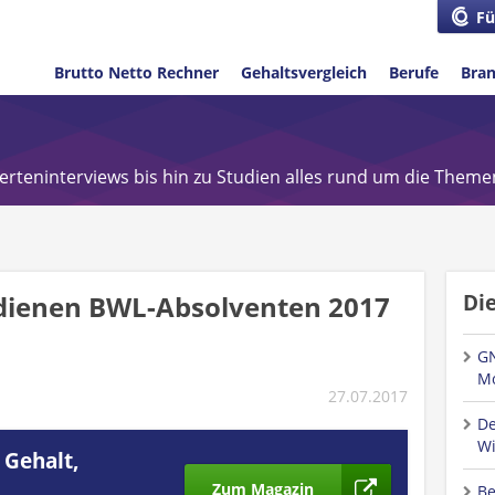
Fü
Brutto Netto Rechner
Gehaltsvergleich
Berufe
Bra
perteninterviews bis hin zu Studien alles rund um die Theme
rdienen BWL-Absolventen 2017
Di
GN
Mo
27.07.2017
De
Wi
 Gehalt,
Zum Magazin
Be