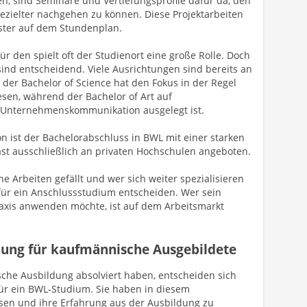
, sind Seminare und Vertiefungsprofile dafür da, den
gezielter nachgehen zu können. Diese Projektarbeiten
ster auf dem Stundenplan.
für den spielt oft der Studienort eine große Rolle. Doch
sind entscheidend. Viele Ausrichtungen sind bereits an
 der Bachelor of Science hat den Fokus in der Regel
sen, während der Bachelor of Art auf
Unternehmenskommunikation ausgelegt ist.
n ist der Bachelorabschluss in BWL mit einer starken
fast ausschließlich an privaten Hochschulen angeboten.
he Arbeiten gefällt und wer sich weiter spezialisieren
für ein Anschlussstudium entscheiden. Wer sein
raxis anwenden möchte, ist auf dem Arbeitsmarkt
dung für kaufmännische Ausgebildete
ische Ausbildung absolviert haben, entscheiden sich
für ein BWL-Studium. Sie haben in diesem
ssen und ihre Erfahrung aus der Ausbildung zu