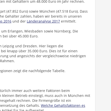
en mit Gehältern um 48.000 Euro im Jahr rechnen.
gart (47.852 Euro) sowie München (47.518 Euro). Dass
he Gehälter zahlen, haben wir bereits in unseren
as 2016
und der
Länderanalyse 2017
ermittelt.
d um Erlangen, Wiesbaden sowie Nürnberg. Die
n bei über 45.000 Euro.
Leipzig und Dresden. Hier liegen die
bei knapp über 35.000 Euro. Dies ist für einen
hrung und angesichts der vergleichsweise niedrigen
 Rahmen.
egionen zeigt die nachfolgende Tabelle.
ürlich immer auch weitere Faktoren beim
en kleinen Betrieb einsteigt, muss auch in München mit
resgehalt rechnen. Die Firmengröße ist ein
mensetzung des Gehalts.
Welche Gehaltsfaktoren es
Artikel für Sie aufbereitet.