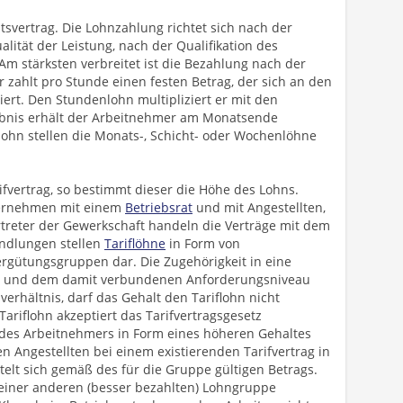
tsvertrag. Die Lohnzahlung richtet sich nach der
alität der Leistung, nach der Qualifikation des
Am stärksten verbreitet ist die Bezahlung nach der
er zahlt pro Stunde einen festen Betrag, der sich an den
tiert. Den Stundenlohn multipliziert er mit den
ebnis erhält der Arbeitnehmer am Monatsende
ohn stellen die Monats-, Schicht- oder Wochenlöhne
rifvertrag, so bestimmt dieser die Höhe des Lohns.
nternehmen mit einem
Betriebsrat
und mit Angestellten,
treter der Gewerkschaft handeln die Verträge mit dem
ndlungen stellen
Tariflöhne
in Form von
rgütungsgruppen dar. Die Zugehörigkeit in eine
eit und dem damit verbundenen Anforderungsniveau
sverhältnis, darf das Gehalt den Tariflohn nicht
ariflohn akzeptiert das Tarifvertragsgesetz
 des Arbeitnehmers in Form eines höheren Gehaltes
en Angestellten bei einem existierenden Tarifvertrag in
telt sich gemäß des für die Gruppe gültigen Betrags.
, einer anderen (besser bezahlten) Lohngruppe