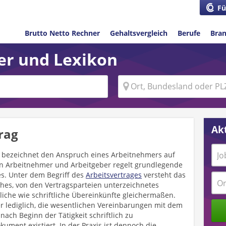
Fü
Brutto Netto Rechner
Gehaltsvergleich
Berufe
Bra
ber und Lexikon
Akt
rag
 – bezeichnet den Anspruch eines Arbeitnehmers auf
en Arbeitnehmer und Arbeitgeber regelt grundlegende
es. Unter dem Begriff des
Arbeitsvertrages
versteht das
iches, von den Vertragsparteien unterzeichnetes
iche wie schriftliche Übereinkünfte gleichermaßen.
er lediglich, die wesentlichen Vereinbarungen mit dem
ach Beginn der Tätigkeit schriftlich zu
ument existiert. In der Praxis ist dennoch die