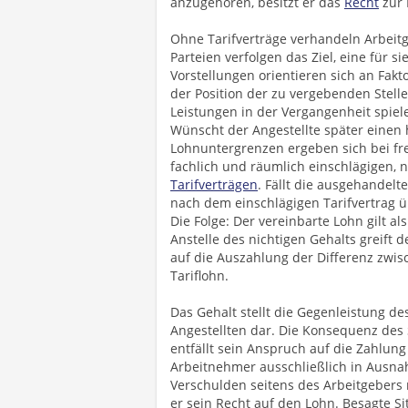
anzugehören, besitzt er das
Recht
zur 
Ohne Tarifverträge verhandeln Arbeit
Parteien verfolgen das Ziel, eine für 
Vorstellungen orientieren sich an Fa
der Position der zu vergebenden Stell
Leistungen in der Vergangenheit spiel
Wünscht der Angestellte später einen
Lohnuntergrenzen ergeben sich bei f
fachlich und räumlich einschlägigen, n
Tarifverträgen
. Fällt die ausgehandelt
nach dem einschlägigen Tarifvertrag ü
Die Folge: Der vereinbarte Lohn gilt al
Anstelle des nichtigen Gehalts greift 
auf die Auszahlung der Differenz zwi
Tariflohn.
Das Gehalt stellt die Gegenleistung de
Angestellten dar. Die Konsequenz des Sa
entfällt sein Anspruch auf die Zahlung
Arbeitnehmer ausschließlich in Ausnah
Verschulden seitens des Arbeitgebers n
er sein Recht auf den Lohn. Besagte Sit