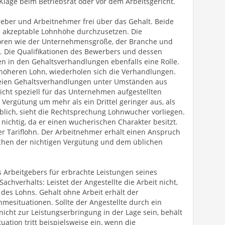
Klage beim Betriebsrat oder vor dem Arbeitsgericht.
geber und Arbeitnehmer frei über das Gehalt. Beide
sie akzeptable Lohnhöhe durchzusetzen. Die
ktoren wie der Unternehmensgröße, der Branche und
e. Die Qualifikationen des Bewerbers und dessen
en in den Gehaltsverhandlungen ebenfalls eine Rolle.
 höheren Lohn, wiederholen sich die Verhandlungen.
reien Gehaltsverhandlungen unter Umständen aus
icht speziell für das Unternehmen aufgestellten
e Vergütung um mehr als ein Drittel geringer aus, als
blich, sieht die Rechtsprechung Lohnwucher vorliegen.
s nichtig, da er einen wucherischen Charakter besitzt.
der Tariflohn. Der Arbeitnehmer erhält einen Anspruch
schen der nichtigen Vergütung und dem üblichen
s Arbeitgebers für erbrachte Leistungen seines
chverhalts: Leistet der Angestellte die Arbeit nicht,
 des Lohns. Gehalt ohne Arbeit erhält der
mesituationen. Sollte der Angestellte durch ein
icht zur Leistungserbringung in der Lage sein, behält
uation tritt beispielsweise ein, wenn die