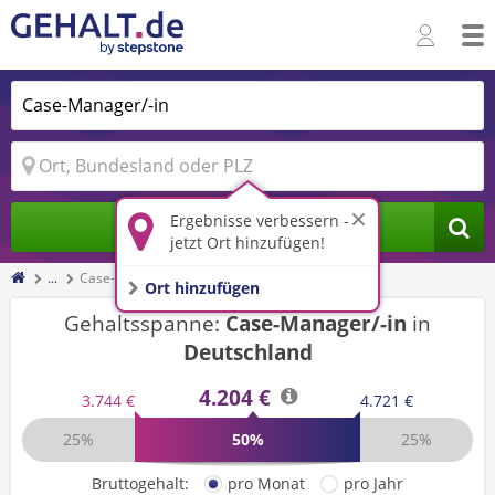
Ergebnisse verbessern -
Jobs finden
jetzt Ort hinzufügen!
...
Case-Manager/-in
Ort hinzufügen
Gehaltsspanne:
Case-Manager/-in
in
Deutschland
4.204 €
3.744 €
4.721 €
25%
50%
25%
Bruttogehalt:
pro Monat
pro Jahr