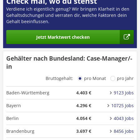
Check mal, wo du stehst
Verdiene ich eigentlich genug? Wir bringen Klarheit in den
Gehaltsdschungel und verraten dir, welche Faktoren dein
Gehalt beeinflussen.
Jetzt Marktwert checken
Gehälter nach Bundesland: Case-Manager/-
in
Bruttogehalt:
pro Monat
pro Jahr
Baden-Württemberg
4.403 €
9123 Jobs
Bayern
4.296 €
10725 Jobs
Berlin
4.054 €
4043 Jobs
Brandenburg
3.697 €
8456 Jobs