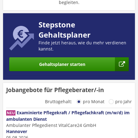
begleiten.
Stepstone
Gehaltsplaner
Finde jetzt heraus, wie du mehr verdienen
kannst.
Gehaltsplaner starten
Jobangebote für Pflegeberater/-in
Bruttogehalt:
pro Monat
pro Jahr
Examinierte Pflegekraft / Pflegefachkraft (m/w/d) im
NEU
ambulanten Dienst
Ambulanter Pflegedienst VitalCare24 GmbH
Hannover
05.08.2026