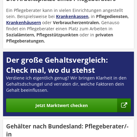
Ein Pflegeberater kann in vielen Einrichtungen angestellt
sein. Beispielsweise bei
Krankenkassen
,
in
Pflegediensten,
Krankenhäusern
oder
Verbraucherzentralen.
Genauso
findet ein Pflegeberater einen Platz zum Arbeiten in
Sozialämtern, Pflegestützpunkten
oder in
privaten
Pflegeberatungen.
Der große Gehaltsvergleich:
Check mal, wo du stehst
Verdiene ich eigentlich genug? Wir bringen Klarheit in den
Gehaltsdschungel und verraten dir, welche Faktoren dein
Gehalt beeinflussen.
Jetzt Marktwert checken
Gehälter nach Bundesland: Pflegeberater/-
in