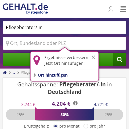
Ergebnisse verbessern -
Jobs finden
jetzt Ort hinzufügen!
...
Pflegeberater/-in
Ort hinzufügen
Gehaltsspanne:
Pflegeberater/-in
in
Deutschland
4.204 €
3.744 €
4.721 €
25%
50%
25%
Bruttogehalt:
pro Monat
pro Jahr