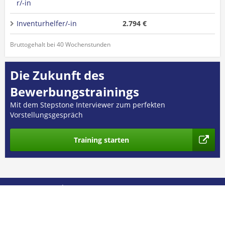
r/-in
Inventurhelfer/-in
2.794 €
Bruttogehalt bei 40 Wochenstunden
Die Zukunft des
Bewerbungstrainings
Mit dem Stepstone Interviewer zum perfekten
Vorstellungsgespräch
Training starten
© 2026 GEHALT.de
Über uns
Presse
Nutzungsbedingungen
Datenschutz
Kontakt
Impressum