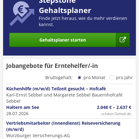
Gehaltsplaner
Finde jetzt heraus, wie du mehr verdienen
kannst.
Gehaltsplaner starten
Jobangebote für Erntehelfer/-in
Bruttogehalt:
pro Monat
pro Jahr
Küchenhilfe (m/w/d) Teilzeit gesucht – Hofcafé
Karl-Ernst Sebbel und Margarete Sebbel Bauernhofcafé
Sebbel
Haltern am See
2.048 € – 2.637 €
28.07.2026
schätzt Gehalt.de
Vertriebsmitarbeiter (Innendienst) Reiseversicherung
(m/w/d)
Würzburger Versicherungs-AG