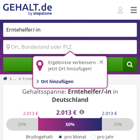
Ergebnisse verbessern -
Jobs finden
jetzt Ort hinzufügen!
...
Erntehelfer/-in
Ort hinzufügen
Gehaltsspanne:
Erntehelfer/-in
in
Deutschland
2.013 €
2.013 €
2.013 €
25%
50%
25%
Bruttogehalt:
pro Monat
pro Jahr