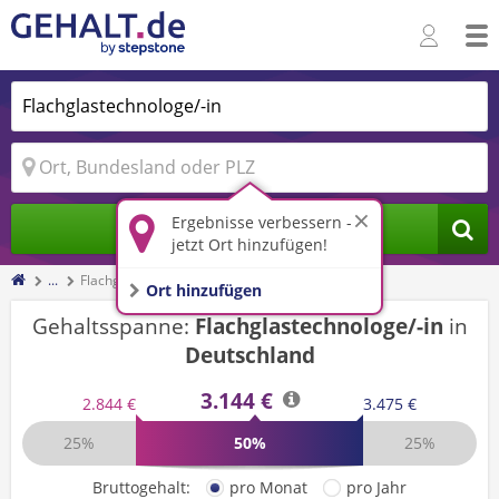
Ergebnisse verbessern -
Jobs finden
jetzt Ort hinzufügen!
...
Flachglastechnologe/-in
Ort hinzufügen
Gehaltsspanne:
Flachglastechnologe/-in
in
Deutschland
3.144 €
2.844 €
3.475 €
25%
50%
25%
Bruttogehalt:
pro Monat
pro Jahr