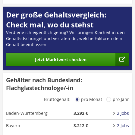
Der große Gehaltsvergleich:
Check mal, wo du stehst
Verdiene ich eigentlich genug? Wir bringen Klarheit in den
Gehaltsdschungel und verraten dir, welche Faktoren dein
Gehalt beeinflussen.
Jetzt Marktwert checken
Gehälter nach Bundesland:
Flachglastechnologe/-in
Bruttogehalt:
pro Monat
pro Jahr
Baden-Württemberg
3.292 €
2 Jobs
Bayern
3.212 €
2 Jobs