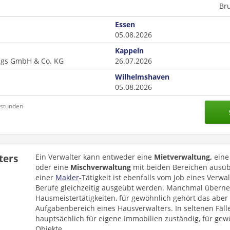
Br
Essen
05.08.2026
Kappeln
ngs GmbH & Co. KG
26.07.2026
Wilhelmshaven
05.08.2026
nstunden
ters
Ein Verwalter kann entweder eine
Mietverwaltung,
ein
oder eine
Mischverwaltung
mit beiden Bereichen ausüb
einer
Makler
-Tätigkeit ist ebenfalls vom Job eines Verw
Berufe gleichzeitig ausgeübt werden. Manchmal überne
Hausmeistertätigkeiten, für gewöhnlich gehört das aber 
Aufgabenbereich eines Hausverwalters. In seltenen Fäll
hauptsächlich für eigene Immobilien zuständig, für gew
Objekte.