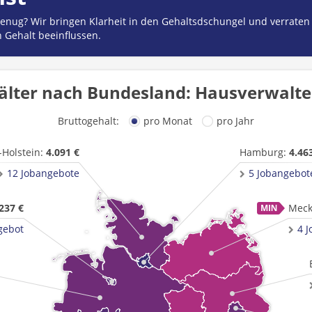
 genug? Wir bringen Klarheit in den Gehaltsdschungel und verraten
n Gehalt beeinflussen.
älter nach Bundesland: Hausverwalter
Bruttogehalt:
pro Monat
pro Jahr
-Holstein:
4.091 €
Hamburg:
4.46
12 Jobangebote
5 Jobangebot
237 €
Meck
gebot
4 