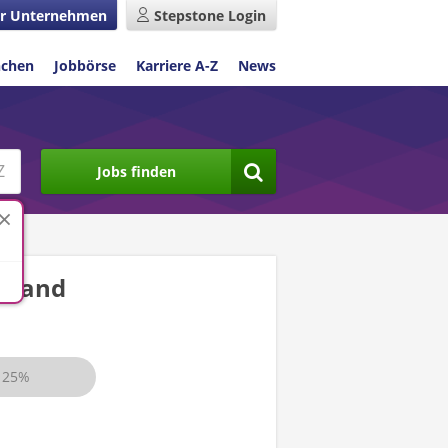
r Unternehmen
Stepstone Login
nchen
Jobbörse
Karriere A-Z
News
Jobs finden
hland
25%