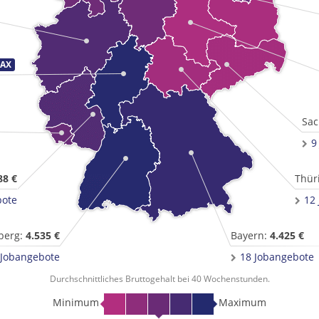
Sac
9
88 €
Thür
bote
12
berg:
4.535 €
Bayern:
4.425 €
 Jobangebote
18 Jobangebote
Durchschnittliches Bruttogehalt bei 40 Wochenstunden.
Minimum
Maximum