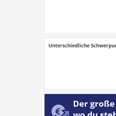
Unterschiedliche Schwerpu
Der große 
wo du ste