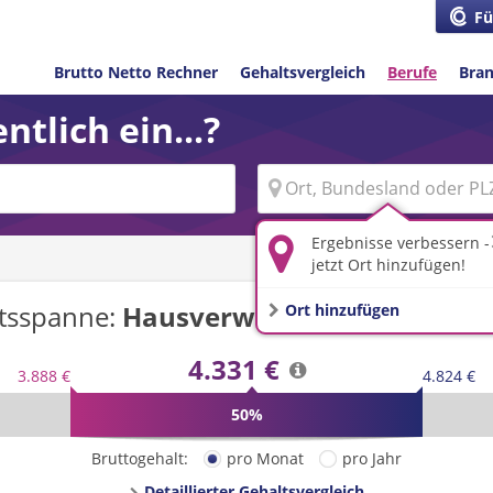
Fü
Brutto Netto Rechner
Gehaltsvergleich
Berufe
Bra
ntlich ein...?
Ergebnisse verbessern -
jetzt Ort hinzufügen!
tsspanne:
Hausverwalter/-in
in
Deutsc
Ort hinzufügen
4.331 €
3.888 €
4.824 €
50%
Bruttogehalt:
pro Monat
pro Jahr
Detaillierter Gehaltsvergleich