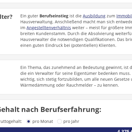
lter?
Ein guter
Berufseinstieg
ist die
Ausbildung
zum
Immobi
Hausverwaltung. Anschließend macht man sich entweder
im
Angestelltenverhältnis
weiter – meist für größere I
breiten Kundenstamm. Durch die Absolvierung weiter
Hausverwalter die notwendigen Qualifikationen. Das bri
einen guten Eindruck bei (potentiellen) Klienten.
Ein Thema, das zunehmend an Bedeutung gewinnt, ist d
die ein Verwalter für seine Eigentümer bedenken muss. 
wichtig, sich stetig fortzubilden, um alle neuen Geset
Wärmedämmung oder Rauchmelder – zu kennen.
ehalt nach Berufserfahrung:
ruttogehalt:
pro Monat
pro Jahr
4.375 