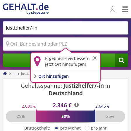
Ergebnisse verbessern -
Jobs finden
jetzt Ort hinzufügen!
...
Justizhelfer/-in
Ort hinzufügen
Gehaltsspanne:
Justizhelfer/-in
in
Deutschland
2.346 €
2.080 €
2.646 €
25%
50%
25%
Bruttogehalt:
pro Monat
pro Jahr