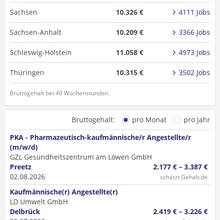
Sachsen
10.326 €
4111 Jobs
Sachsen-Anhalt
10.209 €
3366 Jobs
Schleswig-Holstein
11.058 €
4973 Jobs
Thüringen
10.315 €
3502 Jobs
Bruttogehalt bei 40 Wochenstunden.
Bruttogehalt:
pro Monat
pro Jahr
PKA - Pharmazeutisch-kaufmännische/r Angestellte/r
(m/w/d)
GZL Gesundheitszentrum am Löwen GmbH
Preetz
2.177 € – 3.387 €
02.08.2026
schätzt Gehalt.de
Kaufmännische(r) Angestellte(r)
LD Umwelt GmbH
Delbrück
2.419 € – 3.226 €