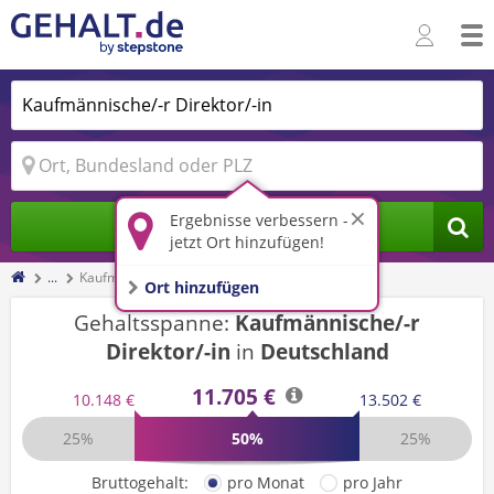
Ergebnisse verbessern -
Jobs finden
jetzt Ort hinzufügen!
...
Kaufmännische/-r Direktor/-in
Ort hinzufügen
Gehaltsspanne:
Kaufmännische/-r
Direktor/-in
in
Deutschland
11.705 €
10.148 €
13.502 €
25%
50%
25%
Bruttogehalt:
pro Monat
pro Jahr