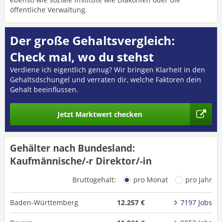
öffentliche Verwaltung.
Der große Gehaltsvergleich:
Check mal, wo du stehst
Verdiene ich eigentlich genug? Wir bringen Klarheit in den
Gehaltsdschungel und verraten dir, welche Faktoren dein
Gehalt beeinflussen.
Jetzt Marktwert checken
Gehälter nach Bundesland:
Kaufmännische/-r Direktor/-in
Bruttogehalt:
pro Monat
pro Jahr
Baden-Württemberg
12.257 €
7197 Jobs