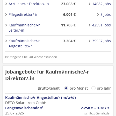
Ärztliche/-r Direktor/-in
23.663 €
14682 Jobs
Pflegedirektor/-in
6.001 €
8 Jobs
Kaufmännische/-r
11.705 €
42591 Jobs
Leiter/-in
Kaufmännische/-r
3.364 €
35557 Jobs
Angestellte/-r
Bruttogehalt bei 40 Wochenstunden
Jobangebote für Kaufmännische/-r
Direktor/-in
Bruttogehalt:
pro Monat
pro Jahr
Kaufmännische/r Angestellte/r (m/w/d)
DETO Solarstrom GmbH
Langenwolschendorf
2.258 € – 3.387 €
25.07.2026
schätzt Gehalt.de