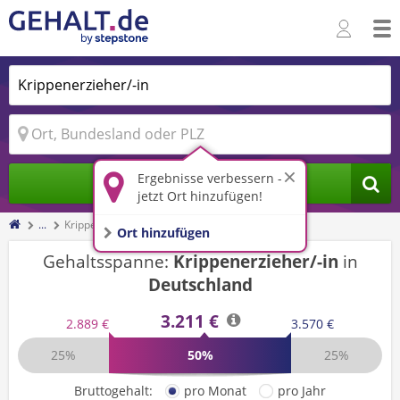
Ergebnisse verbessern -
Jobs finden
jetzt Ort hinzufügen!
...
Krippenerzieher/-in
Ort hinzufügen
Gehaltsspanne:
Krippenerzieher/-in
in
Deutschland
3.211 €
2.889 €
3.570 €
25%
50%
25%
Bruttogehalt:
pro Monat
pro Jahr