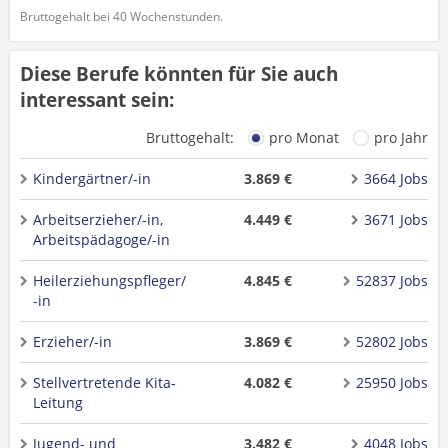
Bruttogehalt bei 40 Wochenstunden.
Diese Berufe könnten für Sie auch
interessant sein:
Bruttogehalt:
pro Monat
pro Jahr
Kindergärtner/-in
3.869 €
3664 Jobs
Arbeitserzieher/-in,
4.449 €
3671 Jobs
Arbeitspädagoge/-in
Heilerziehungspfleger/
4.845 €
52837 Jobs
-in
Erzieher/-in
3.869 €
52802 Jobs
Stellvertretende Kita-
4.082 €
25950 Jobs
Leitung
Jugend- und
3.482 €
4048 Jobs