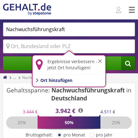
Ergebnisse verbessern -
Jobs finden
jetzt Ort hinzufügen!
...
Nachwuchsführungskraft
Ort hinzufügen
Gehaltsspanne:
Nachwuchsführungskraft
in
Deutschland
3.942 €
3.444 €
4.511 €
25%
50%
25%
Bruttogehalt:
pro Monat
pro Jahr