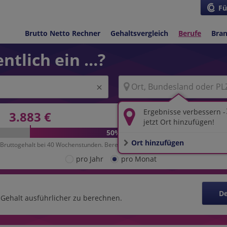
Fü
Brutto Netto Rechner
Gehaltsvergleich
Berufe
Bra
ntlich ein …?
Ergebnisse verbessern -
3.883 €
6.957 €
jetzt Ort hinzufügen!
50%
Ort hinzufügen
Bruttogehalt bei 40 Wochenstunden. Berechnungsgrundlage:
10.000 Datensätze
pro Jahr
pro Monat
De
r Gehalt ausführlicher zu berechnen.