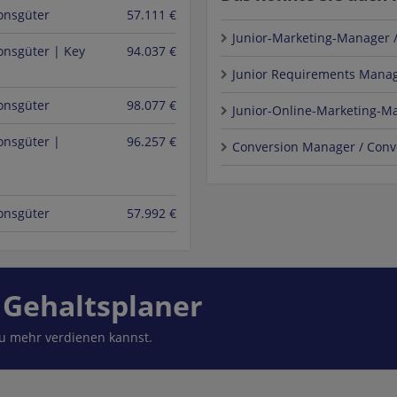
onsgüter
57.111 €
Junior-Marketing-Manager 
onsgüter | Key
94.037 €
Junior Requirements Manag
onsgüter
98.077 €
Junior-Online-Marketing-M
onsgüter |
96.257 €
Conversion Manager / Conv
onsgüter
57.992 €
 Gehaltsplaner
du mehr verdienen kannst.