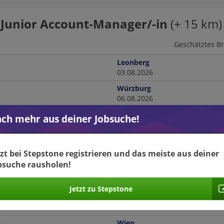
Junior Account-Manager/-in
(+
15
km)
Geschätztes B
)
Leonberg
03.08.2026
)
Würzburg
06.08.2026
) Schiffbau
Hamburg
ch mehr aus deiner Jobsuche!
31.07.2026
hnologies
tzt bei Stepstone registrieren und das meiste aus deiner
ainings.
bsuche rausholen!
d)
Hamburg
31.07.2026
hnologies
Jetzt zu Stepstone
Bochum
24.07.2026
)
Wien