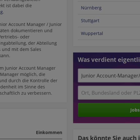
kt ist dabei die
Nürnberg
ng
.
Stuttgart
nior Account Manager / Junior
itäten dokumentieren und
Wuppertal
ertriebs- oder
ngabteilung, der Abteilung
s und mit dem Sales
kann.
Was verdient eigentl
nem Junior Account Manager
 Manager möglich, die
nd durch die Kontrolle der
denheit im Sinne des
chaftlich zu verbessern.
Jobs
Einkommen
Das könnte Sie auch 