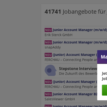
41741
Jobangebote
für
Junior Account Manager (m/w/d
NEU
Erik Sterck GmbH
Junior Account Manager (m/w/d
NEU
snapAddy
(Junior) Account Manager (m/w/d
NEU
Ma
FERCHAU – Connecting People and Tec
Stepstone Interviewer
Je
Die Zukunft des Bewerbungstr
Jo
(Junior) Account Manager (m/w/
NEU
FERCHAU – Connecting People and Tec
Junior Account Manager B2B
NEU
SalesViewer GmbH
Junior Account Manager (m/w/d
NEU