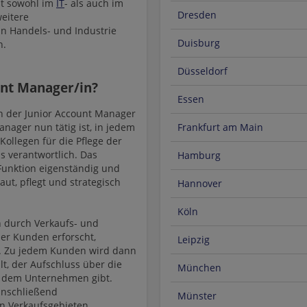
st sowohl im
IT
- als auch im
Dresden
weitere
in Handels- und Industrie
Duisburg
n.
Düsseldorf
unt Manager/in?
Essen
h der Junior Account Manager
nager nun tätig ist, in jedem
Frankfurt am Main
Kollegen für die Pflege der
 verantwortlich. Das
Hamburg
Funktion eigenständig und
ut, pflegt und strategisch
Hannover
Köln
n durch Verkaufs- und
er Kunden erforscht,
Leipzig
t. Zu jedem Kunden wird dann
t, der Aufschluss über die
München
 dem Unternehmen gibt.
anschließend
Münster
en Verkaufsgebieten