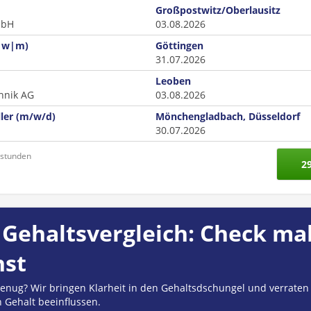
Großpostwitz/Oberlausitz
mbH
03.08.2026
x|w|m)
Göttingen
31.07.2026
Leoben
hnik AG
03.08.2026
ller (m/w/d)
Mönchengladbach, Düsseldorf
30.07.2026
nstunden
2
Gehaltsvergleich: Check mal
hst
 genug? Wir bringen Klarheit in den Gehaltsdschungel und verraten
n Gehalt beeinflussen.