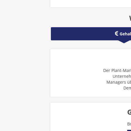
Gehal
Der Plant-Man
Unternehm
Managers üb
Dem
G
B