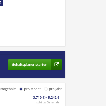
€
Gehaltsplaner starten
uttogehalt:
pro Monat
pro Jahr
3.710 € – 5.242 €
schätzt Gehalt.de