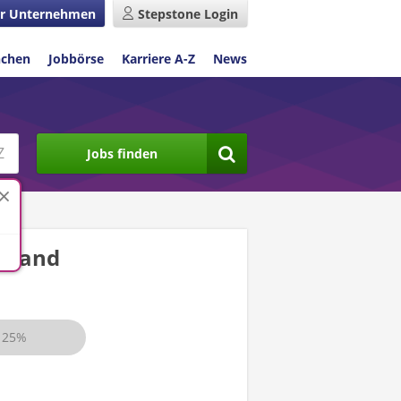
r Unternehmen
Stepstone Login
nchen
Jobbörse
Karriere A-Z
News
Jobs finden
hland
25%