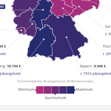
Sac
3
39 €
Thür
bote
28
erg:
10.194 €
Bayern:
9.948 €
 Jobangebote
7910 Jobangebo
Durchschnittliches Bruttogehalt bei 40 Wochenstunden.
Minimum
Maximum
Durchschnitt