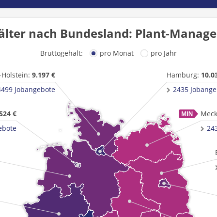
älter nach Bundesland: Plant-Manager
Bruttogehalt:
pro Monat
pro Jahr
-Holstein:
9.197 €
Hamburg:
10.0
4499 Jobangebote
2435 Jobange
524 €
Meck
ebote
24