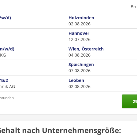
Br
m/w/d)
Holzminden
02.08.2026
Hannover
12.07.2026
(m/w/d)
Wien, Österreich
 KG
04.08.2026
Spaichingen
07.08.2026
 1&2
Leoben
hnik AG
02.08.2026
nstunden
2
Gehalt nach Unternehmensgröße: