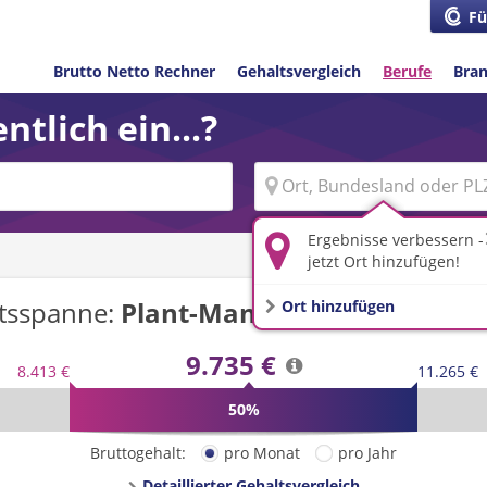
Fü
Brutto Netto Rechner
Gehaltsvergleich
Berufe
Bra
ntlich ein...?
Ergebnisse verbessern -
jetzt Ort hinzufügen!
tsspanne:
Plant-Manager/-in
in
Deutsc
Ort hinzufügen
9.735 €
8.413 €
11.265 €
50%
Bruttogehalt:
pro Monat
pro Jahr
Detaillierter Gehaltsvergleich