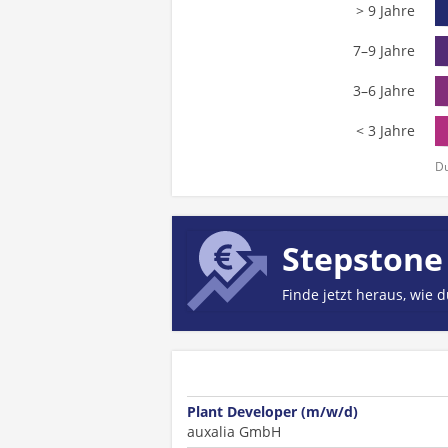
> 9 Jahre
7–9 Jahre
3–6 Jahre
< 3 Jahre
Du
Stepstone
Finde jetzt heraus, wie 
Plant Developer (m/w/d)
auxalia GmbH