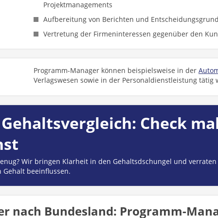
Projektmanagements
Aufbereitung von Berichten und Entscheidungsgrun
Vertretung der Firmeninteressen gegenüber den K
Programm-Manager können beispielsweise in der
Autom
Verlagswesen sowie in der Personaldienstleistung tätig
Gehaltsvergleich: Check mal
hst
 genug? Wir bringen Klarheit in den Gehaltsdschungel und verraten
n Gehalt beeinflussen.
er nach Bundesland: Programm-Mana