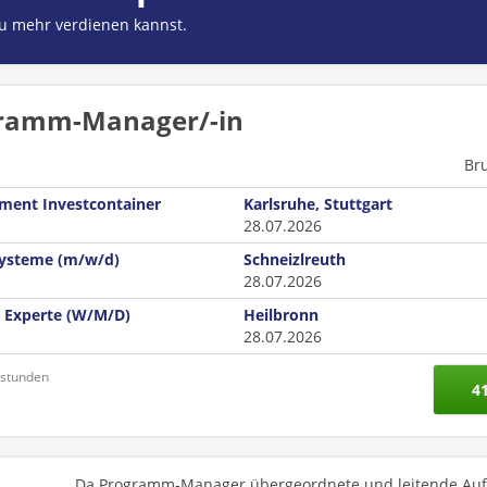
du mehr verdienen kannst.
gramm-Manager/-in
Br
ment Investcontainer
Karlsruhe, Stuttgart
28.07.2026
ysteme (m/w/d)
Schneizlreuth
28.07.2026
 Experte (W/M/D)
Heilbronn
28.07.2026
nstunden
4
Da Programm-Manager übergeordnete und leitende Au