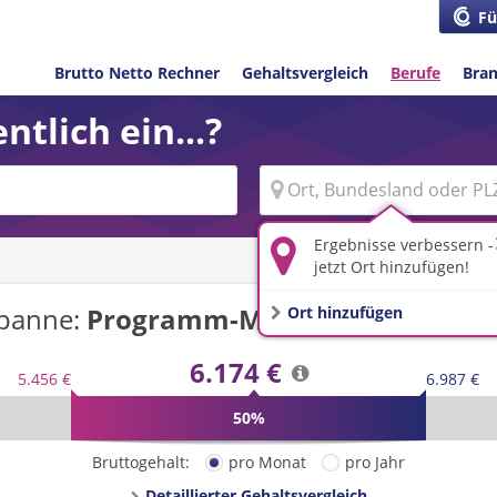
Fü
Brutto Netto Rechner
Gehaltsvergleich
Berufe
Bra
ntlich ein...?
Ergebnisse verbessern -
jetzt Ort hinzufügen!
spanne:
Programm-Manager/-in
in
Deu
Ort hinzufügen
6.174 €
5.456 €
6.987 €
50%
Bruttogehalt:
pro Monat
pro Jahr
Detaillierter Gehaltsvergleich