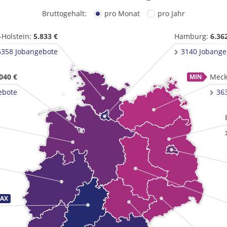
Bruttogehalt:
pro Monat
pro Jahr
-Holstein:
5.833 €
Hamburg:
6.36
6358 Jobangebote
3140 Jobange
040 €
Meck
ebote
36