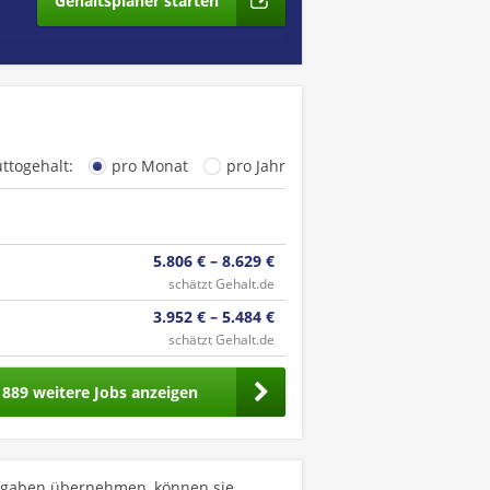
Gehaltsplaner starten
uttogehalt:
pro Monat
pro Jahr
5.806 € – 8.629 €
schätzt Gehalt.de
3.952 € – 5.484 €
schätzt Gehalt.de
1889 weitere Jobs anzeigen
fgaben übernehmen, können sie