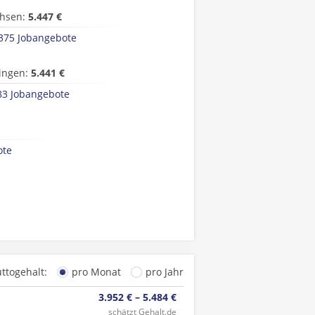
hsen:
5.447 €
375 Jobangebote
ingen:
5.441 €
83 Jobangebote
ote
uttogehalt:
pro Monat
pro Jahr
3.952 € – 5.484 €
schätzt Gehalt.de