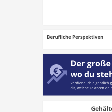
Berufliche Perspektiven
Der große 
wo du ste
Verdiene ich eigentlich
dir, welche Faktoren dei
Gehält