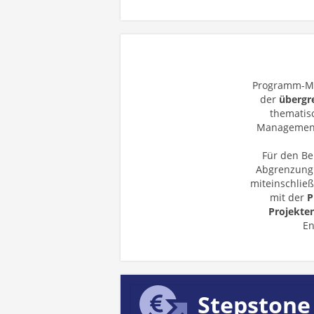
Programm-M
der
übergr
thematis
Management
Für den Be
Abgrenzung 
miteinschließ
mit der
P
Projekten
En
Stepstone