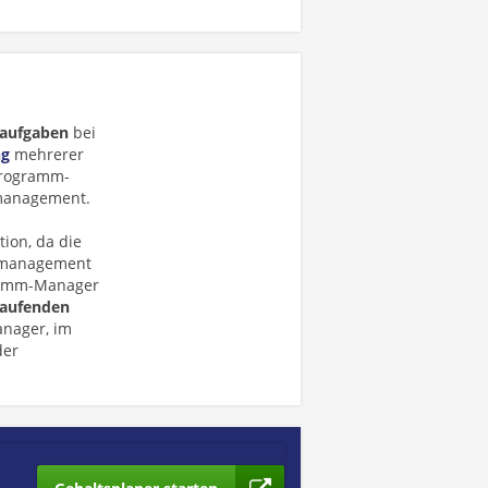
aufgaben
bei
ng
mehrerer
Programm-
management.
ion, da die
ktmanagement
ogramm-Manager
laufenden
nager, im
der