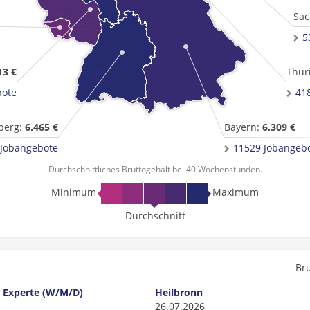
Sac
5
13 €
Thür
bote
41
berg:
6.465 €
Bayern:
6.309 €
 Jobangebote
11529 Jobangeb
Durchschnittliches Bruttogehalt bei 40 Wochenstunden.
Minimum
Maximum
Durchschnitt
Br
 Experte (W/M/D)
Heilbronn
26.07.2026