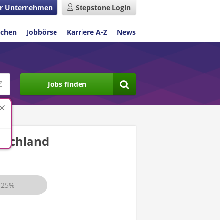
r Unternehmen
Stepstone Login
nchen
Jobbörse
Karriere A-Z
News
Jobs finden
tschland
25%