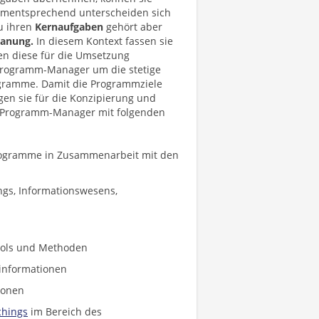
ementsprechend unterscheiden sich
Zu ihren
Kernaufgaben
gehört aber
lanung.
In diesem Kontext fassen sie
n diese für die Umsetzung
Programm-Manager um die stetige
ogramme. Damit die Programmziele
gen sie für die Konzipierung und
h Programm-Manager mit folgenden
 Programme in Zusammenarbeit mit den
ngs, Informationswesens,
ools und Methoden
tinformationen
ionen
chings
im Bereich des