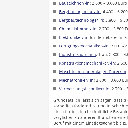
Bauzeichner/-in
: 2.600 – 3.600 Euro
Bergbauingenieur/-in
: 4.400 – 6.20
Bergbautechnologe/-in
: 3.800 – 5.
Chemielaborant/-in
: 2.700 – 3.800 
Elektroniker/-in
für Betriebstechnik:
Fertigungsmechaniker/-in
: 3.000 – 
Industriekaufmann
/-frau: 2.800 – 
Konstruktionsmechaniker/-in
: 2.60
Maschinen- und Anlagenführer/-in
Mechatroniker/-in
: 2.600 – 3.600 E
Vermessungstechniker/-in
: 2.700 –
Grundsätzlich lässt sich sagen, dass d
körperlich fordernd ist und in Schichte
eine oft überdurchschnittliche Bezahlu
verglichen zu anderen Branchen eine 
Beruf mit einem Einstiegsgehalt bis z