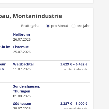
bau, Montanindustrie
Bruttogehalt:
pro Monat
pro Jahr
Heilbronn
26.07.2026
-in im
Elsteraue
25.07.2026
ieur
Walzbachtal
3.629 € – 6.452 €
e &
11.07.2026
schätzt Gehalt.de
Sondershausen,
Thüringen
01.08.2026
Südhessen
3.387 € – 5.000 €
29.07.2026
schätzt Gehalt.de