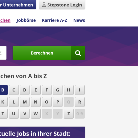
r Unternehmen
Stepstone Login
nchen
Jobbörse
Karriere A-Z
News
Berechnen
chen von A bis Z
B
C
D
E
F
G
H
I
K
L
M
N
O
P
Q
R
T
U
V
W
X
Y
Z
0-9
uelle Jobs in Ihrer Stadt: