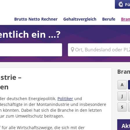
Fü
Brutto Netto Rechner
Gehaltsvergleich
Berufe
Bra
ntlich ein …?
Bran
trie –
nen
A
J
der deutschen Energiepolitik.
Politiker
und
 Beschäftigte in der Montanindustrie und insbesondere
S
n könnten. Dabei hat sich die Branche in den letzten
gar zum Umweltschutz beitragen.
Akt
für alle Wirtschaftszweige, die sich mit der