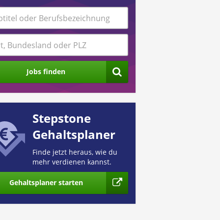
Jobs finden
Stepstone
Gehaltsplaner
Finde jetzt heraus, wie du
mehr verdienen kannst.
Gehaltsplaner starten