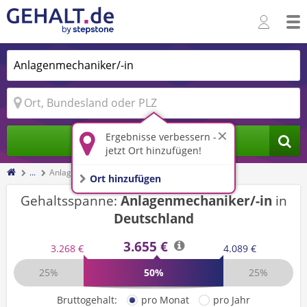
Ergebnisse verbessern -
Jobs finden
jetzt Ort hinzufügen!
...
Anlagenmechaniker/-in
Ort hinzufügen
Gehaltsspanne:
Anlagenmechaniker/-in
in
Deutschland
3.655 €
3.268 €
4.089 €
25%
50%
25%
Bruttogehalt:
pro Monat
pro Jahr