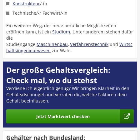
Konstrukteur
/-in
Technische/-r Fachwirt/-in
Ein weiterer Weg, der neue berufliche Möglichkeiten
eröffnen kann, ist ein
Studium
. Unter anderem stehen dafür
die
Studiengänge
Maschinenbau
,
Verfahrenstechnik
und
Wirtsc
haftsingenieurwesen
zur Wahl.
Der große Gehaltsvergleich:
Check mal, wo du stehst
Verdiene ich eigentlich genug? Wir bringen Klarheit in den
Gehaltsdschungel und verraten dir, welche Faktoren dein
Gehalt beeinflussen.
Jetzt Marktwert checken
Gehälter nach Bundesland: