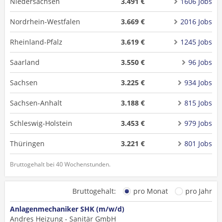
Niedersachsen
3.491 €
1606 Jobs
Nordrhein-Westfalen
3.669 €
2016 Jobs
Rheinland-Pfalz
3.619 €
1245 Jobs
Saarland
3.550 €
96 Jobs
Sachsen
3.225 €
934 Jobs
Sachsen-Anhalt
3.188 €
815 Jobs
Schleswig-Holstein
3.453 €
979 Jobs
Thüringen
3.221 €
801 Jobs
Bruttogehalt bei 40 Wochenstunden.
Bruttogehalt:
pro Monat
pro Jahr
Anlagenmechaniker SHK (m/w/d)
Andres Heizung - Sanitär GmbH