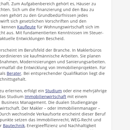
chaft. Zum Aufgabenbereich gehört es, Häuser zu
chten. Sich um die Finanzierung und den Bau zu
hnen gehört zu den Grundbedürfnissen jedes
irft sich gesetzlichen Vorschriften und den
er kennen
Kaufleute
für Wohnungswirtschaft sich im
cht aus. Mit fundamentierten Kenntnissen im Steuer-
aktuelle Entwicklungen Bescheid.
rscheint im Berufsfeld der Branche. In Maklerbüros
rdinieren sie kaufmännische Arbeiten. Sie planen
ßnahmen, Modernisierungen und Sanierungsarbeiten.
malfall die Entwicklung von Immobilienprojekten. Für
 als
Berater
. Bei entsprechender Qualifikation liegt die
hnittsgehalt.
zu erlernen, erfolgt ein
Studium
oder eine mehrjährige
h das Studium
Immobilienwirtschaft
mit einem
nal Business Management. Die dualen Studiengänge
irtschaft. Der Makler – oder Immobilienmanager –
Durch wechselnde Verkaufsorte erscheint dieser Beruf
punkte setzen das Immobilienrecht, WEG-Recht und
er
Bautechnik
, Energieeffizienz und Nachhaltigkeit