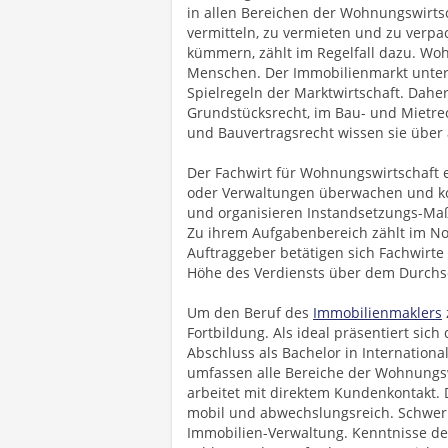
in allen Bereichen der Wohnungswirts
vermitteln, zu vermieten und zu verpa
kümmern, zählt im Regelfall dazu. Wo
Menschen. Der Immobilienmarkt unterw
Spielregeln der Marktwirtschaft. Dah
Grundstücksrecht, im Bau- und Mietre
und Bauvertragsrecht wissen sie über 
Der Fachwirt für Wohnungswirtschaft e
oder Verwaltungen überwachen und koo
und organisieren Instandsetzungs-Ma
Zu ihrem Aufgabenbereich zählt im Nor
Auftraggeber betätigen sich Fachwirte
Höhe des Verdiensts über dem Durchsc
Um den Beruf des
Immobilienmaklers
Fortbildung. Als ideal präsentiert sic
Abschluss als Bachelor in Internatio
umfassen alle Bereiche der Wohnungsw
arbeitet mit direktem Kundenkontakt. 
mobil und abwechslungsreich. Schwer
Immobilien-Verwaltung. Kenntnisse d