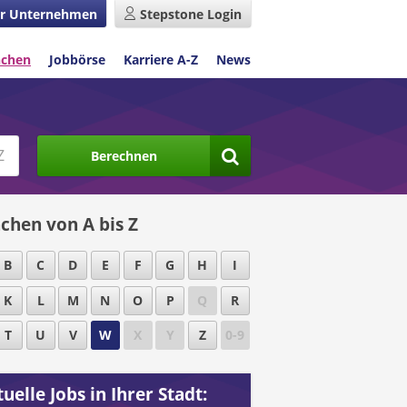
r Unternehmen
Stepstone Login
nchen
Jobbörse
Karriere A-Z
News
Berechnen
chen von A bis Z
B
C
D
E
F
G
H
I
K
L
M
N
O
P
Q
R
T
U
V
W
X
Y
Z
0-9
uelle Jobs in Ihrer Stadt: