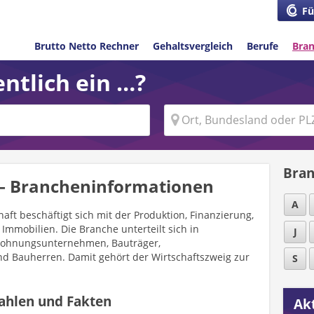
Fü
Brutto Netto Rechner
Gehaltsvergleich
Berufe
Bra
ntlich ein …?
Bran
– Brancheninformationen
A
ft beschäftigt sich mit der Produktion, Finanzierung,
mmobilien. Die Branche unterteilt sich in
J
Wohnungsunternehmen, Bauträger,
d Bauherren. Damit gehört der Wirtschaftszweig zur
S
hlen und Fakten
Akt