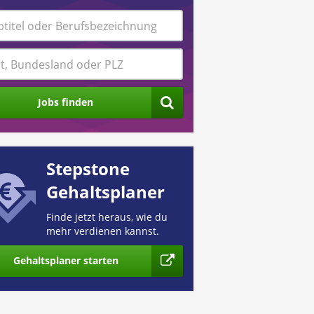
Jobs finden
Stepstone
Gehaltsplaner
Finde jetzt heraus, wie du
mehr verdienen kannst.
Gehaltsplaner starten