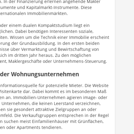
. In der Finanzierung erlernen angehende Makler
rumente und Kapitalmarkt-Instrumente. Diese
nternationalen Immobilienmärkten.
oder einem dualen Kompaktstudium liegt ein
ichen. Dabei benötigen Interessenten soziale,
ten. Wissen um die Technik einer Immobilie erscheint
uerung der Grundausbildung. In den ersten beiden
nisse über Vermarktung und Bewirtschaftung von
sich im dritten Jahr heraus. Zu den möglichen
t, Maklergeschäfte oder Unternehmens-Steuerung.
en der Wohnungsunternehmen
 Informationsquelle für potenzielle Mieter. Die Website
Visitenkarte dar. Dabei kommt es im besonderen Maß
en an. Immobilien-Unternehmen agieren image- oder
ge Unternehmen, die keinen Leerstand verzeichnen,
n sie gesondert attraktive Zielgruppen an oder
e Umfeld. Die Verkaufsgruppen entsprechen in der Regel
 suchen meist Einfamilienhäuser mit Grünflächen,
en oder Apartments tendieren.