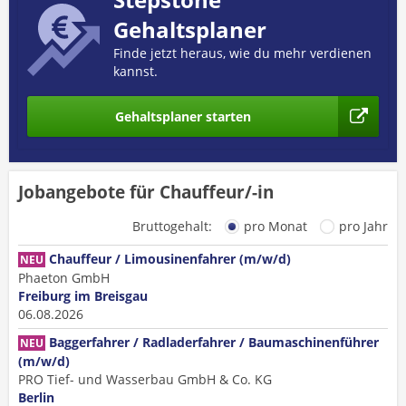
Gehaltsplaner
Finde jetzt heraus, wie du mehr verdienen
kannst.
Gehaltsplaner starten
Jobangebote für Chauffeur/-in
Bruttogehalt:
pro Monat
pro Jahr
Chauffeur / Limousinenfahrer (m/w/d)
NEU
Phaeton GmbH
Freiburg im Breisgau
06.08.2026
Baggerfahrer / Radladerfahrer / Baumaschinenführer
NEU
(m/w/d)
PRO Tief- und Wasserbau GmbH & Co. KG
Berlin