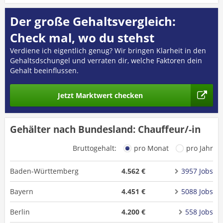
Der große Gehaltsvergleich:
Check mal, wo du stehst
Verdiene ich eigentlich genug? Wir bringen Klarheit in den
Gehaltsdschungel und verraten dir, welche Faktoren dein
Gehalt beeinflussen.
Jetzt Marktwert checken
Gehälter nach Bundesland: Chauffeur/-in
Bruttogehalt:
pro Monat
pro Jahr
Baden-Württemberg
4.562 €
3957 Jobs
Bayern
4.451 €
5088 Jobs
Berlin
4.200 €
558 Jobs