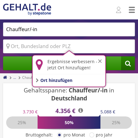
Ergebnisse verbessern -
Jobs finden
jetzt Ort hinzufügen!
...
Chauffeur/-in
Ort hinzufügen
Gehaltsspanne:
Chauffeur/-in
in
Deutschland
4.356 €
3.730 €
5.088 €
25%
50%
25%
Bruttogehalt:
pro Monat
pro Jahr