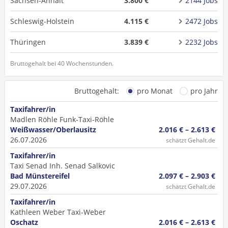
Sachsen-Anhalt
3.800 €
2144 Jobs
Schleswig-Holstein
4.115 €
2472 Jobs
Thüringen
3.839 €
2232 Jobs
Bruttogehalt bei 40 Wochenstunden.
Bruttogehalt:
pro Monat
pro Jahr
Taxifahrer/in
Madlen Röhle Funk-Taxi-Röhle
Weißwasser/Oberlausitz
2.016 € – 2.613 €
26.07.2026
schätzt Gehalt.de
Taxifahrer/in
Taxi Senad Inh. Senad Salkovic
Bad Münstereifel
2.097 € – 2.903 €
29.07.2026
schätzt Gehalt.de
Taxifahrer/in
Kathleen Weber Taxi-Weber
Oschatz
2.016 € – 2.613 €