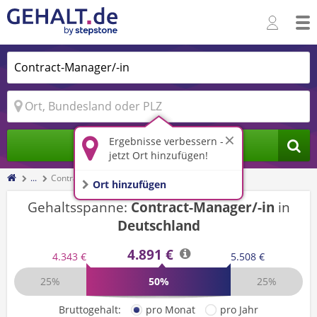
Ergebnisse verbessern -
Jobs finden
jetzt Ort hinzufügen!
...
Contract-Manager/-in
Ort hinzufügen
Gehaltsspanne:
Contract-Manager/-in
in
Deutschland
4.891 €
4.343 €
5.508 €
25%
50%
25%
Bruttogehalt:
pro Monat
pro Jahr