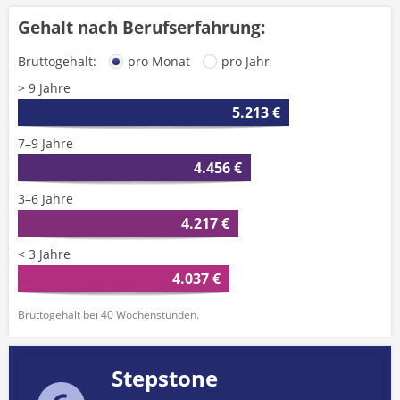
Gehalt nach Berufserfahrung:
Bruttogehalt:
pro Monat
pro Jahr
> 9 Jahre
5.213 €
7–9 Jahre
4.456 €
3–6 Jahre
4.217 €
< 3 Jahre
4.037 €
Bruttogehalt bei 40 Wochenstunden.
Stepstone