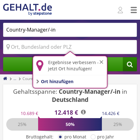
Ergebnisse verbessern -
Jobs finden
jetzt Ort hinzufügen!
...
Country-Manager/-in
Ort hinzufügen
Gehaltsspanne:
Country-Manager/-in
in
Deutschland
12.418 €
10.689 €
14.426 €
25%
50%
25%
Bruttogehalt:
pro Monat
pro Jahr