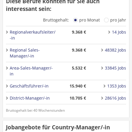
Diese Berufe könnten für Sie auch
interessant sein:
Bruttogehalt:
pro Monat
pro Jahr
Regionalverkaufsleiter/
9.368 €
14 Jobs
-in
Regional Sales-
9.368 €
48382 Jobs
Manager/-in
Area-Sales-Manager/-
5.532 €
33845 Jobs
in
Geschäftsführer/-in
15.940 €
1353 Jobs
District-Manager/-in
10.705 €
28616 Jobs
Bruttogehalt bei 40 Wochenstunden
Jobangebote für Country-Manager/-in