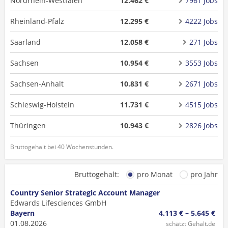
Nordrhein-Westfalen
12.462 €
7961 Jobs
Rheinland-Pfalz
12.295 €
4222 Jobs
Saarland
12.058 €
271 Jobs
Sachsen
10.954 €
3553 Jobs
Sachsen-Anhalt
10.831 €
2671 Jobs
Schleswig-Holstein
11.731 €
4515 Jobs
Thüringen
10.943 €
2826 Jobs
Bruttogehalt bei 40 Wochenstunden.
Bruttogehalt:
pro Monat
pro Jahr
Country Senior Strategic Account Manager
Edwards Lifesciences GmbH
Bayern
4.113 € – 5.645 €
01.08.2026
schätzt Gehalt.de