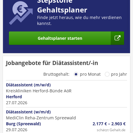
Gehaltsplaner
Finde jetzt heraus, wie du mehr verdienen
kannst.
Gehaltsplaner starten
Jobangebote für Diätassistent/-in
Bruttogehalt:
pro Monat
pro Jahr
Diätassistent (m/w/d)
Kreiskliniken Herford-Bünde AöR
Herford
27.07.2026
Diätassistent (w/m/d)
MediClin Reha-Zentrum Spreewald
Burg (Spreewald)
2.177 € – 2.903 €
29.07.2026
schätzt Gehalt.de