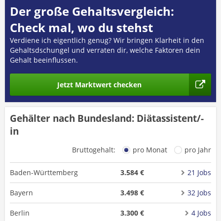
Der große Gehaltsvergleich:
Check mal, wo du stehst
Verdiene ich eigentlich genug? Wir bringen Klarheit in den
Gehaltsdschungel und verraten dir, welche Faktoren dein
Gehalt beeinflussen.
Jetzt Marktwert checken
Gehälter nach Bundesland: Diätassistent/-
in
Bruttogehalt:
pro Monat
pro Jahr
Baden-Württemberg
3.584 €
21 Jobs
Bayern
3.498 €
32 Jobs
Berlin
3.300 €
4 Jobs