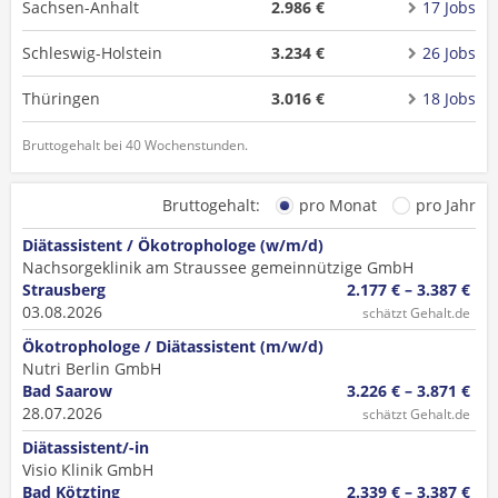
Sachsen-Anhalt
2.986 €
17 Jobs
Schleswig-Holstein
3.234 €
26 Jobs
Thüringen
3.016 €
18 Jobs
Bruttogehalt bei 40 Wochenstunden.
Bruttogehalt:
pro Monat
pro Jahr
Diätassistent / Ökotrophologe (w/m/d)
Nachsorgeklinik am Straussee gemeinnützige GmbH
Strausberg
2.177 € – 3.387 €
03.08.2026
schätzt Gehalt.de
Ökotrophologe / Diätassistent (m/w/d)
Nutri Berlin GmbH
Bad Saarow
3.226 € – 3.871 €
28.07.2026
schätzt Gehalt.de
Diätassistent/-in
Visio Klinik GmbH
Bad Kötzting
2.339 € – 3.387 €