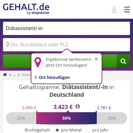
Ergebnisse verbessern -
Jobs finden
jetzt Ort hinzufügen!
...
Diätassistent/-in
Ort hinzufügen
Gehaltsspanne:
Diätassistent/-in
in
Deutschland
3.423 €
3.099 €
3.781 €
25%
50%
25%
Bruttogehalt:
pro Monat
pro Jahr