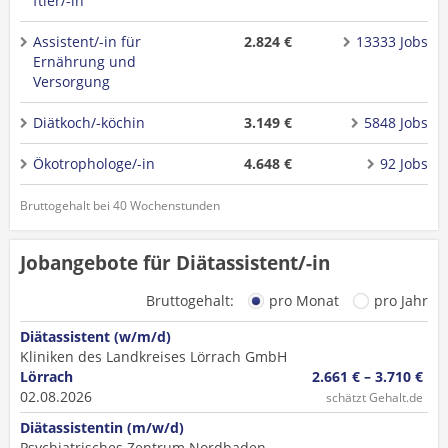
ftler/-in
Assistent/-in für
2.824 €
13333 Jobs
Ernährung und
Versorgung
Diätkoch/-köchin
3.149 €
5848 Jobs
Ökotrophologe/-in
4.648 €
92 Jobs
Bruttogehalt bei 40 Wochenstunden
Jobangebote für Diätassistent/-in
Bruttogehalt:
pro Monat
pro Jahr
Diätassistent (w/m/d)
Kliniken des Landkreises Lörrach GmbH
Lörrach
2.661 € – 3.710 €
02.08.2026
schätzt Gehalt.de
Diätassistentin (m/w/d)
Psychiatrisches Zentrum Nordbaden