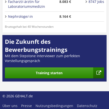
Facharzt/-ärztin für
8.083 €
8747 Jobs
Laboratoriumsmedizin
Nephrologe/-in
8.164 €
Bruttogehalt bei 40 Wochenstunden
Die Zukunft des
Bewerbungstrainings
Mit dem Stepstone Interviewer zum perfekten
Vorstellungsgespräch
Training starten
© 2026 GEHALT.de
Über uns
Presse
Nutzungsbedingungen
Datenschutz