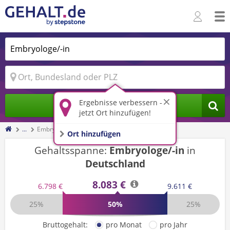
Ergebnisse verbessern -
Jobs finden
jetzt Ort hinzufügen!
...
Embryologe/-in
Ort hinzufügen
Gehaltsspanne:
Embryologe/-in
in
Deutschland
8.083 €
6.798 €
9.611 €
25%
50%
25%
Bruttogehalt:
pro Monat
pro Jahr