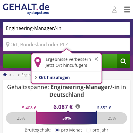
Ergebnisse verbessern -
Jobs finden
jetzt Ort hinzufügen!
...
Engineering-Manager/-in
Ort hinzufügen
Gehaltsspanne:
Engineering-Manager/-in
in
Deutschland
6.087 €
5.408 €
6.852 €
25%
50%
25%
Bruttogehalt:
pro Monat
pro Jahr