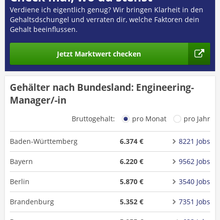
Verdiene ich eigentlich genug? Wir bringen Klarheit in den
Gehaltsdschungel und verraten dir, welche Faktoren dein
Gehalt beeinflussen.
Jetzt Marktwert checken
Gehälter nach Bundesland: Engineering-
Manager/-in
Bruttogehalt:
pro Monat
pro Jahr
Baden-Württemberg
6.374 €
8221 Jobs
Bayern
6.220 €
9562 Jobs
Berlin
5.870 €
3540 Jobs
Brandenburg
5.352 €
7351 Jobs