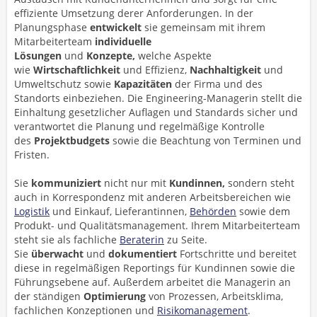
effiziente Umsetzung derer Anforderungen. In der
Planungsphase
entwickelt
sie gemeinsam mit ihrem
Mitarbeiterteam
individuelle
Lösungen
und
Konzepte,
welche Aspekte
wie
Wirtschaftlichkeit
und Effizienz,
Nachhaltigkeit
und
Umweltschutz sowie
Kapazitäten
der Firma und des
Standorts einbeziehen. Die Engineering-Managerin stellt die
Einhaltung gesetzlicher Auflagen und Standards sicher und
verantwortet die Planung und regelmäßige Kontrolle
des
Projektbudgets
sowie die Beachtung von Terminen und
Fristen.
Sie
kommuniziert
nicht nur mit
Kundinnen,
sondern steht
auch in Korrespondenz mit anderen Arbeitsbereichen wie
Logistik
und Einkauf, Lieferantinnen,
Behörden
sowie dem
Produkt- und Qualitätsmanagement. Ihrem Mitarbeiterteam
steht sie als fachliche
Beraterin
zu Seite.
Sie
überwacht
und
dokumentiert
Fortschritte und bereitet
diese in regelmäßigen Reportings für Kundinnen sowie die
Führungsebene auf. Außerdem arbeitet die Managerin an
der ständigen
Optimierung
von Prozessen, Arbeitsklima,
fachlichen Konzeptionen und
Risikomanagement
.