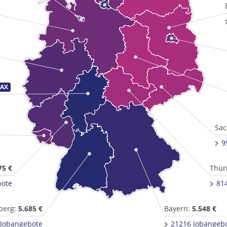
Sac
9
75 €
Thür
bote
81
berg:
5.685 €
Bayern:
5.548 €
 Jobangebote
21216 Jobangeb