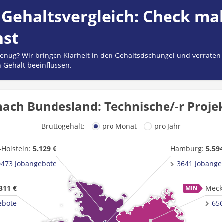
Gehaltsvergleich: Check mal
hst
 genug? Wir bringen Klarheit in den Gehaltsdschungel und verraten
n Gehalt beeinflussen.
nach Bundesland: Technische/-r Projekt
Bruttogehalt:
pro Monat
pro Jahr
-Holstein:
5.129 €
Hamburg:
5.59
0473 Jobangebote
3641 Jobange
311 €
Meck
ebote
65