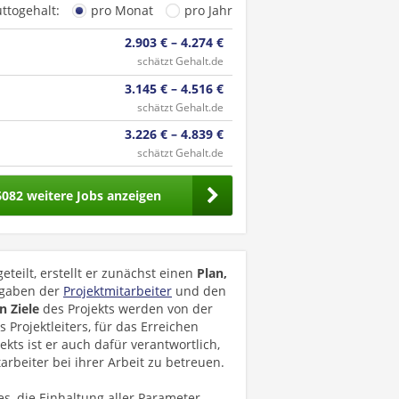
uttogehalt:
pro Monat
pro Jahr
2.903 € – 4.274 €
schätzt Gehalt.de
3.145 € – 4.516 €
schätzt Gehalt.de
3.226 € – 4.839 €
schätzt Gehalt.de
6082 weitere Jobs anzeigen
teilt, erstellt er zunächst einen
Plan,
fgaben der
Projektmitarbeiter
und den
n Ziele
des Projekts werden von der
 Projektleiters, für das Erreichen
ekts ist er auch dafür verantwortlich,
arbeiter bei ihrer Arbeit zu betreuen.
es, die Einhaltung aller Parameter