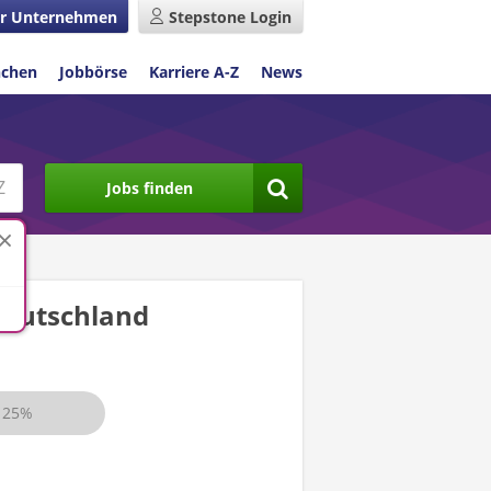
r Unternehmen
Stepstone Login
nchen
Jobbörse
Karriere A-Z
News
Jobs finden
eutschland
25%