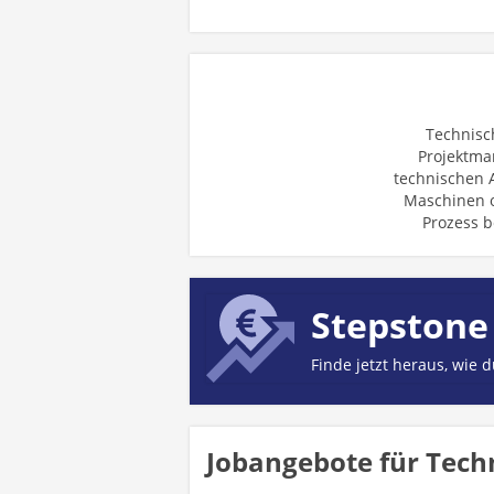
Technisc
Projektma
technischen A
Maschinen o
Prozess b
Stepstone
Finde jetzt heraus, wie 
Jobangebote für Techn