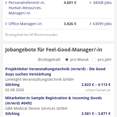
Personalreferent/-in,
4.601 €
34508 Jobs
Human-Resources-
Manager/-in
Office-Manager/-in
3.826 €
63099 Jobs
Bruttogehalt bei 40 Wochenstunden
Jobangebote für Feel-Good-Manager/-in
Bruttogehalt:
pro Monat
pro Jahr
Projektleiter Veranstaltungstechnik (m/w/d) - Die Good
Guys suchen Verstärkung
Limelight Veranstaltungstechnik GmbH
Gilching
2.823 € – 4.113 €
02.08.2026
schätzt Gehalt.de
Mitarbeiter:in Sample Registration & Incoming Goods
(m/w/d) #0492
GBA Medical Device Services GmbH
Gilching
2.581 € – 3.871 €