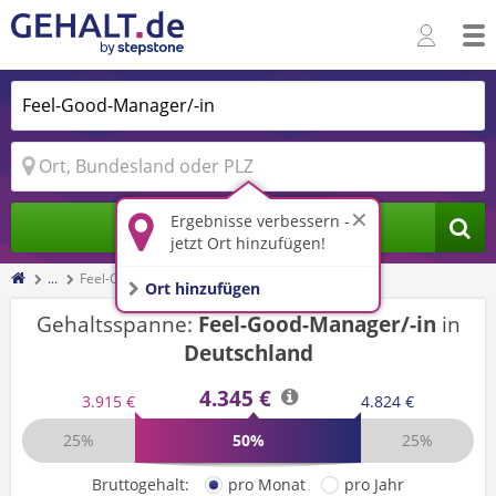
Ergebnisse verbessern -
Jobs finden
jetzt Ort hinzufügen!
...
Feel-Good-Manager/-in
Ort hinzufügen
Gehaltsspanne:
Feel-Good-Manager/-in
in
Deutschland
4.345 €
3.915 €
4.824 €
25%
50%
25%
Bruttogehalt:
pro Monat
pro Jahr