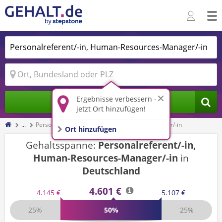
Ergebnisse verbessern -
Jobs finden
jetzt Ort hinzufügen!
...
Personalreferent/-in, Human-Resources-Manager/-in
Ort hinzufügen
Gehaltsspanne:
Personalreferent/-in,
Human-Resources-Manager/-in
in
Deutschland
4.601 €
4.145 €
5.107 €
25%
50%
25%