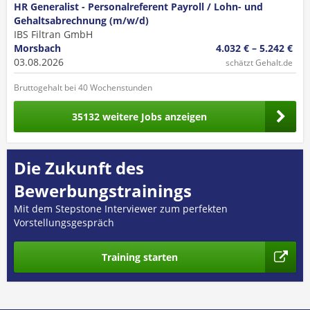
HR Generalist - Personalreferent Payroll / Lohn- und
Gehaltsabrechnung (m/w/d)
IBS Filtran GmbH
Morsbach
4.032 € – 5.242 €
03.08.2026
schätzt Gehalt.de
Bruttogehalt bei 40 Wochenstunden
35132 weitere Jobs anzeigen
Die Zukunft des
Bewerbungstrainings
Mit dem Stepstone Interviewer zum perfekten
Vorstellungsgespräch
Training starten