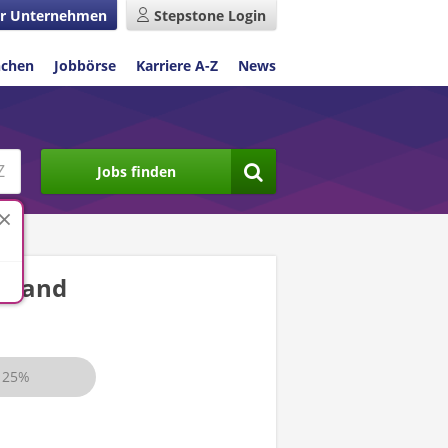
r Unternehmen
Stepstone Login
nchen
Jobbörse
Karriere A-Z
News
Jobs finden
hland
25%