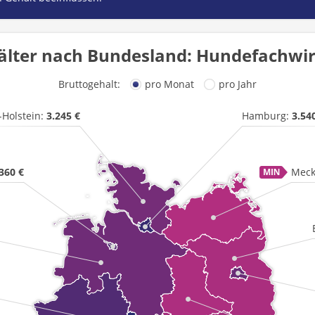
lter nach Bundesland: Hundefachwir
Bruttogehalt:
pro Monat
pro Jahr
-Holstein:
3.245 €
Hamburg:
3.54
360 €
Meck