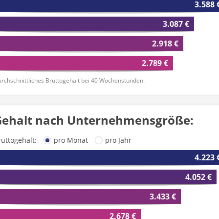
3.588 
3.087 €
2.918 €
2.789 €
rchschnittliches Bruttogehalt bei 40 Wochenstunden.
Gehalt nach Unternehmensgröße:
ruttogehalt:
pro Monat
pro Jahr
4.223 
4.052 €
3.433 €
2.678 €