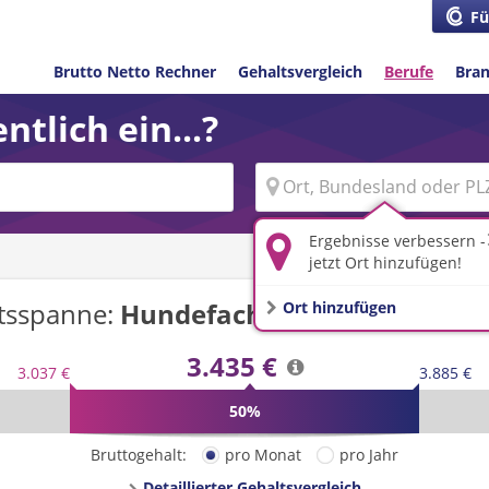
Fü
Brutto Netto Rechner
Gehaltsvergleich
Berufe
Bra
ntlich ein...?
Ergebnisse verbessern -
jetzt Ort hinzufügen!
tsspanne:
Hundefachwirt/-in
in
Deutsc
Ort hinzufügen
3.435 €
3.037 €
3.885 €
50%
Bruttogehalt:
pro Monat
pro Jahr
Detaillierter Gehaltsvergleich