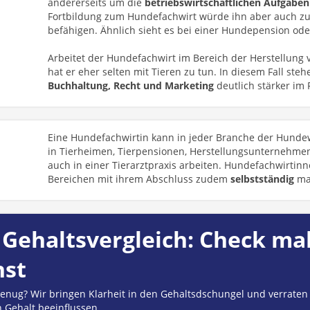
andererseits um die
betriebswirtschaftlichen Aufgaben
Fortbildung zum Hundefachwirt würde ihn aber auch z
befähigen. Ähnlich sieht es bei einer Hundepension od
Arbeitet der Hundefachwirt im Bereich der Herstellung v
hat er eher selten mit Tieren zu tun. In diesem Fall st
Buchhaltung, Recht und Marketing
deutlich stärker im 
Eine Hundefachwirtin kann in jeder Branche der Hundew
in Tierheimen, Tierpensionen, Herstellungsunternehme
auch in einer Tierarztpraxis arbeiten. Hundefachwirtin
Bereichen mit ihrem Abschluss zudem
selbstständig
ma
Gehaltsvergleich: Check mal
hst
 genug? Wir bringen Klarheit in den Gehaltsdschungel und verraten
n Gehalt beeinflussen.