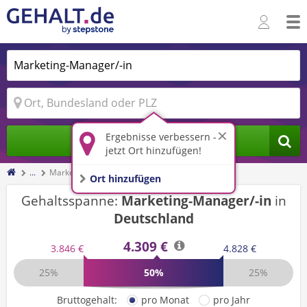
Ergebnisse verbessern -
Jobs finden
jetzt Ort hinzufügen!
...
Marketing-Manager/-in
Ort hinzufügen
Gehaltsspanne:
Marketing-Manager/-in
in
Deutschland
4.309 €
3.846 €
4.828 €
25%
50%
25%
Bruttogehalt:
pro Monat
pro Jahr