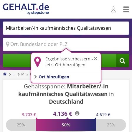
Ergebnisse verbessern -
Jobs finden
jetzt Ort hinzufügen!
...
Mitarbeiter/-in kaufmännisches Qualitätswesen
Ort hinzufügen
Gehaltsspanne:
Mitarbeiter/-in
kaufmännisches Qualitätswesen
in
Deutschland
4.136 €
3.703 €
4.619 €
25%
50%
25%