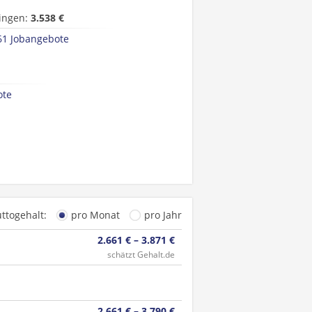
ingen:
3.538 €
61 Jobangebote
ote
uttogehalt:
pro Monat
pro Jahr
2.661 € – 3.871 €
schätzt Gehalt.de
2.661 € – 3.790 €