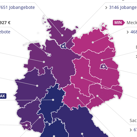
7651 Jobangebote
3146 Jobange
927 €
Meck
ebote
46
Sac
6