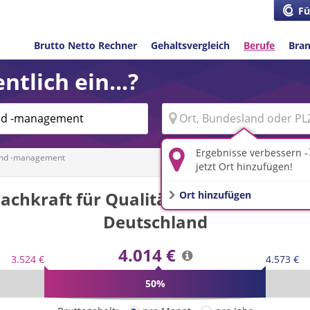
Fü
Brutto Netto Rechner
Gehaltsvergleich
Berufe
Bra
ntlich ein...?
Ergebnisse verbessern -
 und -management
jetzt Ort hinzufügen!
Fachkraft für Qualitätssicherung un
Ort hinzufügen
Deutschland
4.014 €
3.524 €
4.573 €
50%