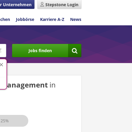
r Unternehmen
Stepstone Login
nchen
Jobbörse
Karriere A-Z
News
Jobs finden
d -management
in
25%