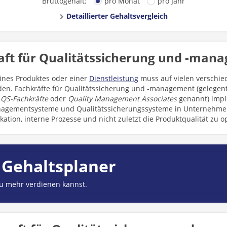
Bruttogehalt:
pro Monat
pro Jahr
Detaillierter Gehaltsvergleich
aft für Qualitätssicherung und -man
eines Produktes oder einer
Dienstleistung
muss auf vielen verschi
den. Fachkräfte für Qualitätssicherung und -management (gelegen
 QS-Fachkräfte
oder
Quality Management Associates
genannt) imp
nagementsysteme und Qualitätssicherungssysteme in Unternehmen
tion, interne Prozesse und nicht zuletzt die Produktqualität zu o
 Gehaltsplaner
du mehr verdienen kannst.