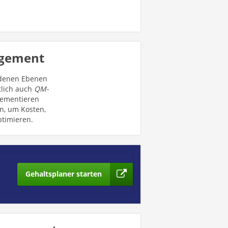
agement
edenen Ebenen
tlich auch
QM-
lementieren
, um Kosten,
ptimieren.
Gehaltsplaner starten