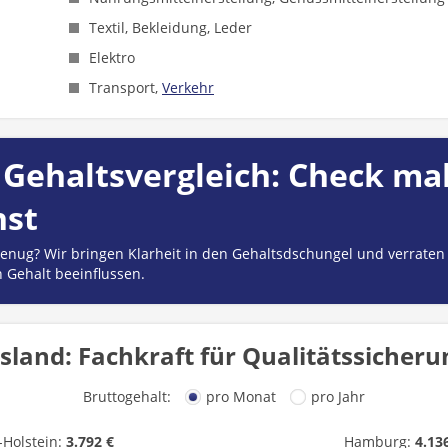
Textil, Bekleidung, Leder
Elektro
Transport,
Verkehr
Gehaltsvergleich: Check mal
hst
 genug? Wir bringen Klarheit in den Gehaltsdschungel und verraten
n Gehalt beeinflussen.
sland: Fachkraft für Qualitätssiche
Bruttogehalt:
pro Monat
pro Jahr
-Holstein:
3.792 €
Hamburg:
4.13