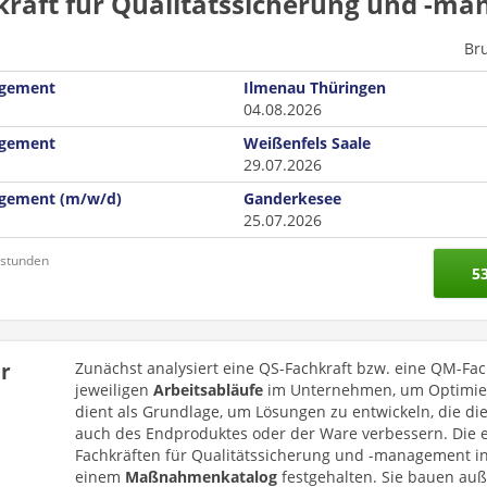
kraft für Qualitätssicherung und -m
Br
agement
Ilmenau Thüringen
04.08.2026
agement
Weißenfels Saale
29.07.2026
nagement (m/w/d)
Ganderkesee
25.07.2026
nstunden
5
ür
Zunächst analysiert eine QS-Fachkraft bzw. eine QM-Fac
jeweiligen
Arbeitsabläufe
im Unternehmen, um Optimieru
dient als Grundlage, um Lösungen zu entwickeln, die die
auch des Endproduktes oder der Ware verbessern. Die 
Fachkräften für Qualitätssicherung und -management i
einem
Maßnahmenkatalog
festgehalten. Sie bauen au