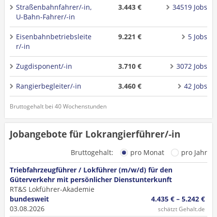
Straßenbahnfahrer/-in,
3.443 €
34519 Jobs
U-Bahn-Fahrer/-in
Eisenbahnbetriebsleite
9.221 €
5 Jobs
r/-in
Zugdisponent/-in
3.710 €
3072 Jobs
Rangierbegleiter/-in
3.460 €
42 Jobs
Bruttogehalt bei 40 Wochenstunden
Jobangebote für Lokrangierführer/-in
Bruttogehalt:
pro Monat
pro Jahr
Triebfahrzeugführer / Lokführer (m/w/d) für den
Güterverkehr mit persönlicher Dienstunterkunft
RT&S Lokführer-Akademie
bundesweit
4.435 € – 5.242 €
03.08.2026
schätzt Gehalt.de