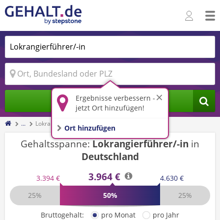
Ergebnisse verbessern -
Jobs finden
jetzt Ort hinzufügen!
...
Lokrangierführer/-in
Ort hinzufügen
Gehaltsspanne:
Lokrangierführer/-in
in
Deutschland
3.964 €
3.394 €
4.630 €
25%
50%
25%
Bruttogehalt:
pro Monat
pro Jahr