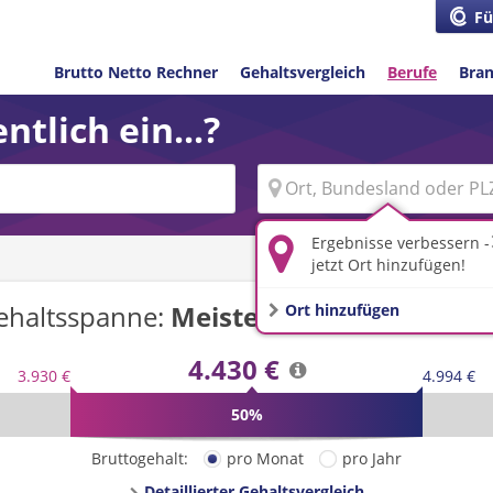
Fü
Brutto Netto Rechner
Gehaltsvergleich
Berufe
Bra
ntlich ein...?
Ergebnisse verbessern -
jetzt Ort hinzufügen!
ehaltsspanne:
Meister/-in
in
Deutschla
Ort hinzufügen
4.430 €
3.930 €
4.994 €
50%
Bruttogehalt:
pro Monat
pro Jahr
Detaillierter Gehaltsvergleich