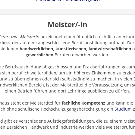
Meister/-in
ster
bzw.
Meisterin
bezeichnet einen öffentlich-rechtlich anerkan
hluss,
der auf eine abgeschlossene Berufsausbildung aufbaut. Der 
chiedenen
handwerklichen, künstlerischen, landwirtschaftlichen
u
gewerblichen
Berufen erworben werden.
eine Berufsausbildung abgeschlossen und Praxiserfahrungen gesa
 sich beruflich weiterbilden, um ein höheres Einkommen zu erziel
ung zu übernehmen oder sich selbstständig zu machen. In vielen B
ndwerklichen Bereich, ist der Meistertitel die Voraussetzung, um s
einen Betrieb führen und dort Lehrlinge ausbilden zu dürfen.
naus steht der Meistertitel für
fachliche Kompetenz
und kann die 
uch ohne schulische Hochschulzugangsberechtigung ein
Studium
z
d gibt es verschiedene Aufstiegsfortbildungen, die zu einem Meiste
den Bereichen Handwerk und Industrie werden viele Meisterprüfu