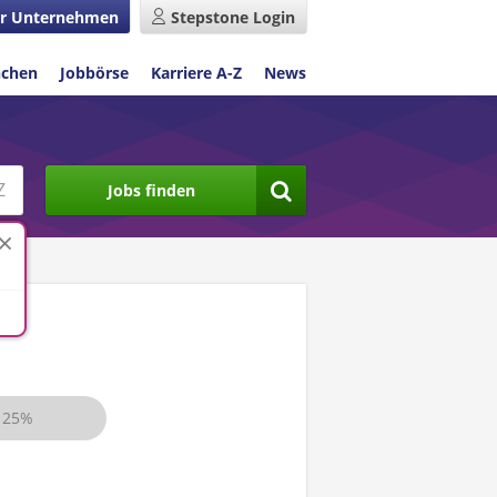
r Unternehmen
Stepstone Login
nchen
Jobbörse
Karriere A-Z
News
Jobs finden
nd
25%