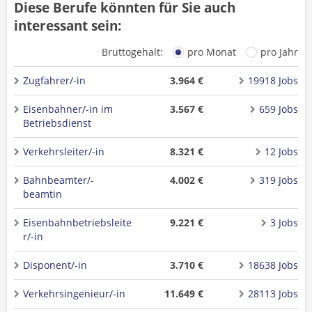
Diese Berufe könnten für Sie auch
interessant sein:
Bruttogehalt:
pro Monat
pro Jahr
Zugfahrer/-in
3.964 €
19918 Jobs
Eisenbahner/-in im
3.567 €
659 Jobs
Betriebsdienst
Verkehrsleiter/-in
8.321 €
12 Jobs
Bahnbeamter/-
4.002 €
319 Jobs
beamtin
Eisenbahnbetriebsleite
9.221 €
3 Jobs
r/-in
Disponent/-in
3.710 €
18638 Jobs
Verkehrsingenieur/-in
11.649 €
28113 Jobs