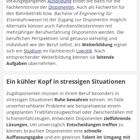
vorausgegangenen
Ausbildung
bildet die Basis für die
Fachkenntnisse der
Disponentin
. Auch als Fachwirtin für
den Bahnbetrieb bzw.
Bachelor of Engineering für
Eisenbahnwesen
ist der Zugang zur Disponentin möglich.
Alternativ können auch Fahrdienstleisterinnen mit
mehrjähriger Berufserfahrung Disponentin werden. Die
beruflichen Perspektiven sind genauso vielseitig und
individuell wie der Beruf selbst. Als
Weiterbildung
eignet
sich ein
Studium
im Fachbereich
Logistik
. Nach
entsprechender Weiterbildung können sie
leitende
Aufgaben
übernehmen.
Ein kühler Kopf in stressigen Situationen
Zugdisponenten müssen in ihrem Beruf besonders in
stressigen Situationen
Ruhe bewahren
können. Im Falle
unvorhersehbarer Probleme wie beispielsweise einem
ungeplanten Triebfahrzeugwechsel oder Zwischenfällen mit
Schienenfahrzeugen, entwickeln Disponenten
zielführende
Lösungen.
Um unverzüglich
Entscheidungen treffen
zu
können, brauchen Disponenten eine
schnelle
Auffassungsgabe
und ein gewisses
Talent im Umgang mit