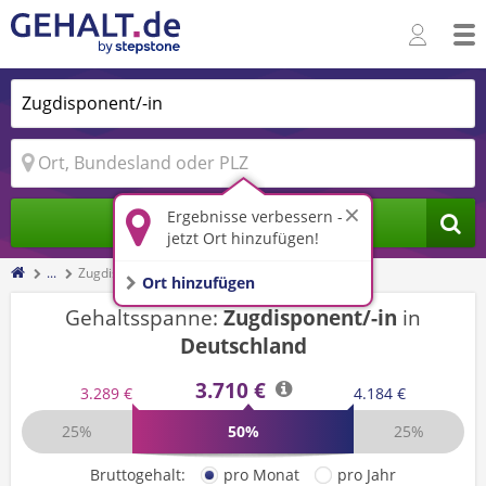
Ergebnisse verbessern -
Jobs finden
jetzt Ort hinzufügen!
...
Zugdisponent/-in
Ort hinzufügen
Gehaltsspanne:
Zugdisponent/-in
in
Deutschland
3.710 €
3.289 €
4.184 €
25%
50%
25%
Bruttogehalt:
pro Monat
pro Jahr