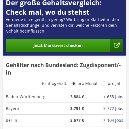
Der große Gehaltsvergleich:
Check mal, wo du stehst
Verdiene ich eigentlich genug? Wir bringen Klarheit in den
Gehaltsdschungel und verraten dir, welche Faktoren dein
Gehalt beeinflussen.
Jetzt Marktwert checken
Gehälter nach Bundesland: Zugdisponent/-
in
Bruttogehalt:
pro Monat
pro Jahr
Baden-Württemberg
3.884 €
653 Jobs
Bayern
3.791 €
772 Jobs
Berlin
3.577 €
104 Jobs