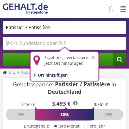
Ergebnisse verbessern -
Jobs finden
jetzt Ort hinzufügen!
...
Patissier / Patissière
Ort hinzufügen
Gehaltsspanne:
Patissier / Patissière
in
Deutschland
3.493 €
3.160 €
3.861 €
25%
50%
25%
Bruttogehalt:
pro Monat
pro Jahr