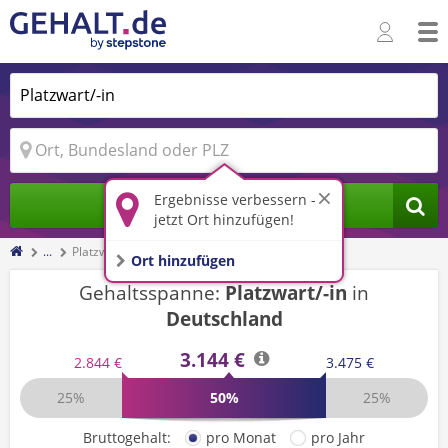
Ergebnisse verbessern -
Jobs finden
jetzt Ort hinzufügen!
...
Platzwart/-in
Ort hinzufügen
Gehaltsspanne:
Platzwart/-in
in
Deutschland
3.144 €
2.844 €
3.475 €
25%
50%
25%
Bruttogehalt:
pro Monat
pro Jahr