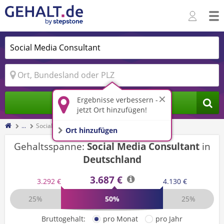
Ergebnisse verbessern -
Jobs finden
jetzt Ort hinzufügen!
...
Social Media Consultant
Ort hinzufügen
Gehaltsspanne:
Social Media Consultant
in
Deutschland
3.687 €
3.292 €
4.130 €
25%
50%
25%
Bruttogehalt:
pro Monat
pro Jahr