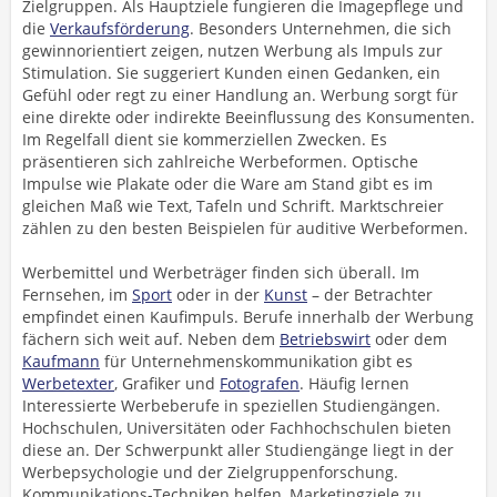
Zielgruppen. Als Hauptziele fungieren die Imagepflege und
die
Verkaufsförderung
. Besonders Unternehmen, die sich
gewinnorientiert zeigen, nutzen Werbung als Impuls zur
Stimulation. Sie suggeriert Kunden einen Gedanken, ein
Gefühl oder regt zu einer Handlung an. Werbung sorgt für
eine direkte oder indirekte Beeinflussung des Konsumenten.
Im Regelfall dient sie kommerziellen Zwecken. Es
präsentieren sich zahlreiche Werbeformen. Optische
Impulse wie Plakate oder die Ware am Stand gibt es im
gleichen Maß wie Text, Tafeln und Schrift. Marktschreier
zählen zu den besten Beispielen für auditive Werbeformen.
Werbemittel und Werbeträger finden sich überall. Im
Fernsehen, im
Sport
oder in der
Kunst
– der Betrachter
empfindet einen Kaufimpuls. Berufe innerhalb der Werbung
fächern sich weit auf. Neben dem
Betriebswirt
oder dem
Kaufmann
für Unternehmenskommunikation gibt es
Werbetexter
, Grafiker und
Fotografen
. Häufig lernen
Interessierte Werbeberufe in speziellen Studiengängen.
Hochschulen, Universitäten oder Fachhochschulen bieten
diese an. Der Schwerpunkt aller Studiengänge liegt in der
Werbepsychologie und der Zielgruppenforschung.
Kommunikations-Techniken helfen, Marketingziele zu