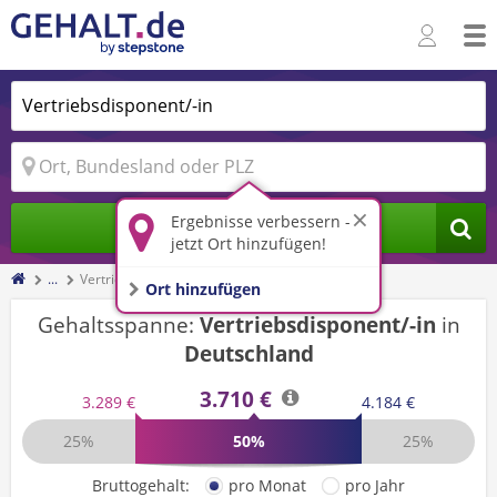
Ergebnisse verbessern -
Jobs finden
jetzt Ort hinzufügen!
...
Vertriebsdisponent/-in
Ort hinzufügen
Gehaltsspanne:
Vertriebsdisponent/-in
in
Deutschland
3.710 €
3.289 €
4.184 €
25%
50%
25%
Bruttogehalt:
pro Monat
pro Jahr