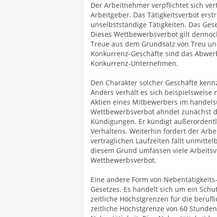
Der Arbeitnehmer verpflichtet sich ve
Arbeitgeber. Das Tätigkeitsverbot erst
unselbstständige Tätigkeiten. Das Ges
Dieses Wettbewerbsverbot gilt dennoch 
Treue aus dem Grundsatz von Treu und
Konkurrenz-Geschäfte sind das Abwer
Konkurrenz-Unternehmen.
Den Charakter solcher Geschäfte ken
Anders verhält es sich beispielsweise 
Aktien eines Mitbewerbers im handels
Wettbewerbsverbot ahndet zunächst d
Kündigungen. Er kündigt außerordentli
Verhaltens. Weiterhin fordert der Arb
vertraglichen Laufzeiten fällt unmitte
diesem Grund umfassen viele Arbeitsv
Wettbewerbsverbot.
Eine andere Form von Nebentätigkeits-
Gesetzes. Es handelt sich um ein Schu
zeitliche Höchstgrenzen für die berufli
zeitliche Höchstgrenze von 60 Stunden p