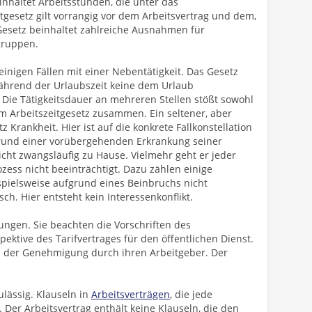
inhaltet Arbeitsstunden, die unter das
itgesetz gilt vorrangig vor dem Arbeitsvertrag und dem,
Gesetz beinhaltet zahlreiche Ausnahmen für
gruppen.
einigen Fällen mit einer Nebentätigkeit. Das Gesetz
während der Urlaubszeit keine dem Urlaub
 Die Tätigkeitsdauer an mehreren Stellen stößt sowohl
Arbeitszeitgesetz zusammen. Ein seltener, aber
tz Krankheit. Hier ist auf die konkrete Fallkonstellation
fgrund einer vorübergehenden Erkrankung seiner
nicht zwangsläufig zu Hause. Vielmehr geht er jeder
zess nicht beeinträchtigt. Dazu zählen einige
ispielsweise aufgrund eines Beinbruchs nicht
isch. Hier entsteht kein Interessenkonflikt.
ngen. Sie beachten die Vorschriften des
pektive des Tarifvertrages für den öffentlichen Dienst.
n der Genehmigung durch ihren Arbeitgeber. Der
ulässig. Klauseln in
Arbeitsverträgen
, die jede
. Der Arbeitsvertrag enthält keine Klauseln, die den