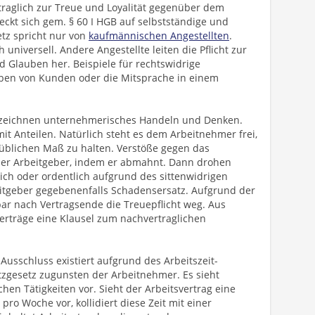
rtraglich zur Treue und Loyalität gegenüber dem
reckt sich gem. § 60 I HGB auf selbstständige und
etz spricht nur von
kaufmännischen Angestellten
.
universell. Andere Angestellte leiten die Pflicht zur
 Glauben her. Beispiele für rechtswidrige
ben von Kunden oder die Mitsprache in einem
nzeichnen unternehmerisches Handeln und Denken.
mit Anteilen. Natürlich steht es dem Arbeitnehmer frei,
üblichen Maß zu halten. Verstöße gegen das
er Arbeitgeber, indem er abmahnt. Dann drohen
ch oder ordentlich aufgrund des sittenwidrigen
eitgeber gegebenenfalls Schadensersatz. Aufgrund der
lbar nach Vertragsende die Treuepflicht weg. Aus
erträge eine Klausel zum nachvertraglichen
Ausschluss existiert aufgrund des Arbeitszeit-
tzgesetz zugunsten der Arbeitnehmer. Es sieht
chen Tätigkeiten vor. Sieht der Arbeitsvertrag eine
ro Woche vor, kollidiert diese Zeit mit einer