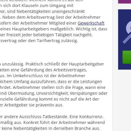
en sich dort Klauseln zum Umgang mit
 vor, sind Nebentätigkeiten uneingeschränkt
. Neben dem Arbeitsvertrag liest der Arbeitnehmer
 sofern der Arbeitnehmer Mitglied einer
Gewerkschaft
 seines Hauptarbeitgebers maßgeblich. Wichtig ist, dass
r Freizeit jeder beliebigen Tätigkeit nachgeht.
vertrag oder den Tarifvertrag zulässig.
n unzulässig. Praktisch schließt der Hauptarbeitgeber
eiten eine Gefährdung des Arbeitsvertrages,
aus. Im Umkehrschluss ist der Arbeitnehmer
 solchem Umfang auszuführen, dass er die Leistungen
hrdet. Arbeitnehmer stellen sich die Frage, wann eine
 sind Übermüdung, Unvorsichtigkeit, Verspätungen oder
enzielle Gefährdung kommt es nicht auf die Art der
er Arbeitgeber sie präventiv aus.
nter andere Ausschluss-Tatbestände. Eine Konkurrenz-
gelmäßig aus. Konkret führt der Arbeitnehmer während
 keine Nebentätigkeiten in derselben Branche aus.