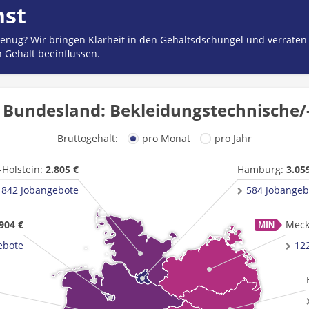
hst
 genug? Wir bringen Klarheit in den Gehaltsdschungel und verraten
n Gehalt beeinflussen.
 Bundesland: Bekleidungstechnische/-r
Bruttogehalt:
pro Monat
pro Jahr
-Holstein:
2.805 €
Hamburg:
3.05
1842 Jobangebote
584 Jobangeb
904 €
Meck
ebote
12