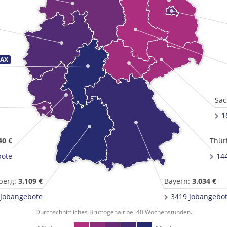
Sac
1
40 €
Thür
bote
14
berg:
3.109 €
Bayern:
3.034 €
 Jobangebote
3419 Jobangebo
Durchschnittliches Bruttogehalt bei 40 Wochenstunden.