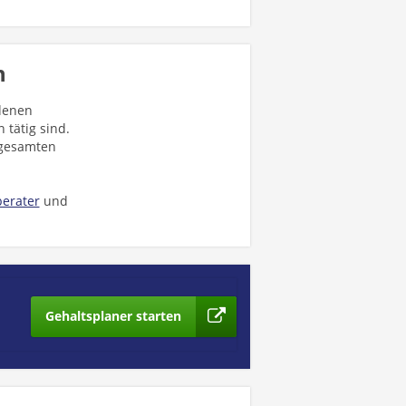
n
 denen
tätig sind.
 gesamten
erater
und
Gehaltsplaner starten