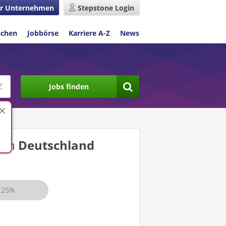
r Unternehmen
Stepstone Login
nchen
Jobbörse
Karriere A-Z
News
Jobs finden
n
in
Deutschland
25%