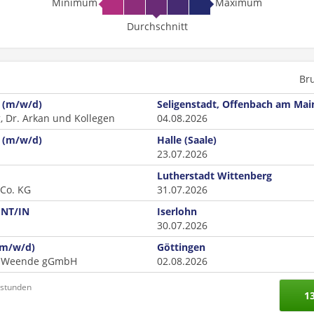
Minimum
Maximum
Durchschnitt
Br
n (m/w/d)
Seligenstadt, Offenbach am Mai
, Dr. Arkan und Kollegen
04.08.2026
n (m/w/d)
Halle (Saale)
23.07.2026
Lutherstadt Wittenberg
Co. KG
31.07.2026
NT/IN
Iserlohn
30.07.2026
(m/w/d)
Göttingen
en-Weende gGmbH
02.08.2026
nstunden
1