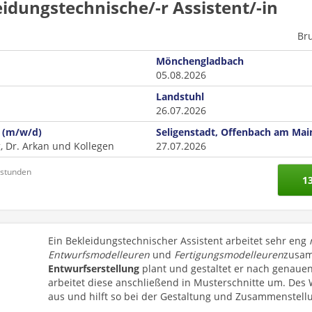
idungstechnische/-r Assistent/-in
Br
Mönchengladbach
05.08.2026
Landstuhl
26.07.2026
n (m/w/d)
Seligenstadt, Offenbach am Mai
, Dr. Arkan und Kollegen
27.07.2026
nstunden
1
Ein Bekleidungstechnischer Assistent arbeitet sehr eng
Entwurfsmodelleuren
und
Fertigungsmodelleuren
zusam
Entwurfserstellung
plant und gestaltet er nach genaue
arbeitet diese anschließend in Musterschnitte um. Des 
aus und hilft so bei der Gestaltung und Zusammenstellu