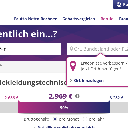
Fü
Brutto Netto Rechner
Gehaltsvergleich
Berufe
Bra
ntlich ein...?
Ergebnisse verbessern -
/-in
jetzt Ort hinzufügen!
Bekleidungstechnische/-r Assistent/-i
Ort hinzufügen
2.969 €
2.686 €
3.282 €
50%
Bruttogehalt:
pro Monat
pro Jahr
Detaillierter Gehaltsvergleich