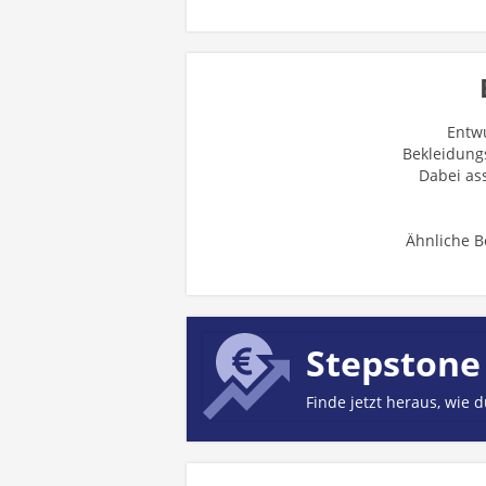
Entwu
Bekleidungs
Dabei as
Ähnliche B
Stepstone
Finde jetzt heraus, wie 