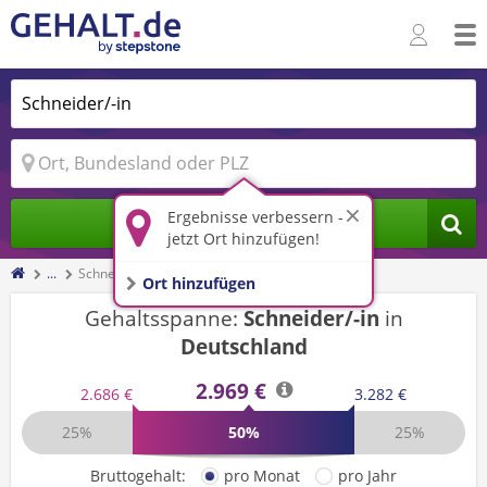
Ergebnisse verbessern -
Jobs finden
jetzt Ort hinzufügen!
...
Schneider/-in
Ort hinzufügen
Gehaltsspanne:
Schneider/-in
in
Deutschland
2.969 €
2.686 €
3.282 €
25%
50%
25%
Bruttogehalt:
pro Monat
pro Jahr