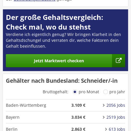
Der große Gehaltsvergleich:
Check mal, wo du stehst
Verdiene ich eigentlich genug? Wir bringen Klarheit in den
Gehaltsdschungel und verraten dir, welche Faktoren dein
Gehalt beeinflussen.
Jetzt Marktwert checken
Gehälter nach Bundesland: Schneider/-in
Bruttogehalt:
pro Monat
pro Jahr
Baden-Württemberg
3.109 €
2056 Jobs
Bayern
3.034 €
2519 Jobs
Berlin
2.863 €
613 Jobs