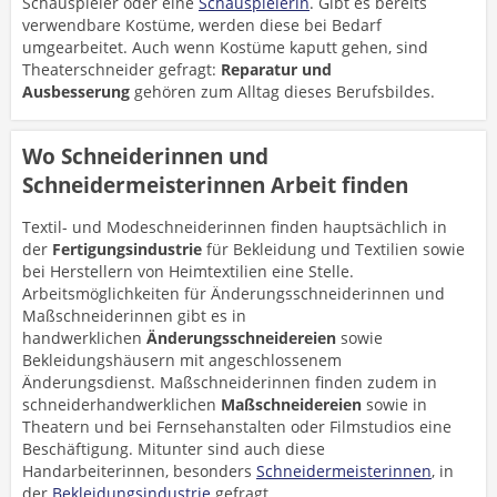
Schauspieler oder eine
Schauspielerin
. Gibt es bereits
verwendbare Kostüme, werden diese bei Bedarf
umgearbeitet. Auch wenn Kostüme kaputt gehen, sind
Theaterschneider gefragt:
Reparatur und
Ausbesserung
gehören zum Alltag dieses Berufsbildes.
Wo Schneiderinnen und
Schneidermeisterinnen Arbeit finden
Textil- und Modeschneiderinnen finden hauptsächlich in
der
Fertigungsindustrie
für Bekleidung und Textilien sowie
bei Herstellern von Heimtextilien eine Stelle.
Arbeitsmöglichkeiten für Änderungsschneiderinnen und
Maßschneiderinnen gibt es in
handwerklichen
Änderungsschneidereien
sowie
Bekleidungshäusern mit angeschlossenem
Änderungsdienst. Maßschneiderinnen finden zudem in
schneiderhandwerklichen
Maßschneidereien
sowie in
Theatern und bei Fernsehanstalten oder Filmstudios eine
Beschäftigung. Mitunter sind auch diese
Handarbeiterinnen, besonders
Schneidermeisterinnen
, in
der
Bekleidungsindustrie
gefragt.