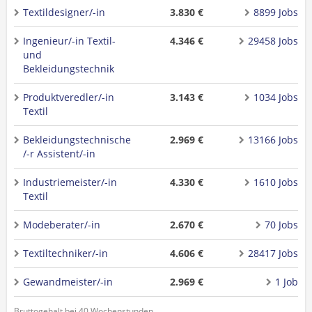
Textildesigner/-in
3.830 €
8899 Jobs
Ingenieur/-in Textil-
4.346 €
29458 Jobs
und
Bekleidungstechnik
Produktveredler/-in
3.143 €
1034 Jobs
Textil
Bekleidungstechnische
2.969 €
13166 Jobs
/-r Assistent/-in
Industriemeister/-in
4.330 €
1610 Jobs
Textil
Modeberater/-in
2.670 €
70 Jobs
Textiltechniker/-in
4.606 €
28417 Jobs
Gewandmeister/-in
2.969 €
1 Job
Bruttogehalt bei 40 Wochenstunden