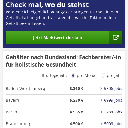
Check mal, wo du stehst
Verdiene ich eigentlich genug? Wir bringen Klarheit in den
Gehaltsdschungel und verraten dir, welche Faktoren dein
Gehalt beeinflussen.
Jetzt Marktwert checken
Gehälter nach Bundesland: Fachberater/-in
für holistische Gesundheit
Bruttogehalt:
pro Monat
pro Jahr
Baden-Württemberg
5.360 €
5806 Jobs
Bayern
5.230 €
6999 Jobs
Berlin
4.935 €
1784 Jobs
Brandenburg
4.500 €
5009 Jobs