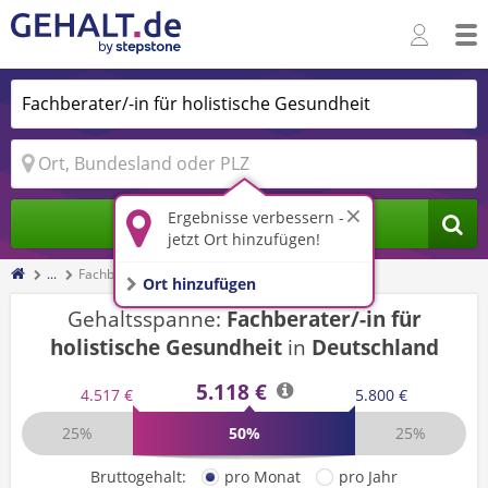
Ergebnisse verbessern -
Jobs finden
jetzt Ort hinzufügen!
...
Fachberater/-in für holistische Gesundheit
Ort hinzufügen
Gehaltsspanne:
Fachberater/-in für
holistische Gesundheit
in
Deutschland
5.118 €
4.517 €
5.800 €
25%
50%
25%
Bruttogehalt:
pro Monat
pro Jahr