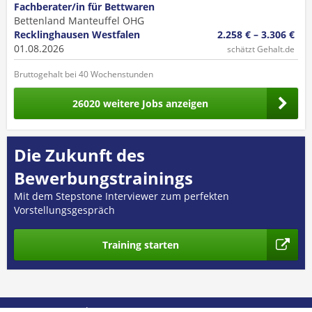
Fachberater/in für Bettwaren
Bettenland Manteuffel OHG
Recklinghausen Westfalen
2.258 € – 3.306 €
01.08.2026
schätzt Gehalt.de
Bruttogehalt bei 40 Wochenstunden
26020 weitere Jobs anzeigen
Die Zukunft des
Bewerbungstrainings
Mit dem Stepstone Interviewer zum perfekten
Vorstellungsgespräch
Training starten
© 2026 GEHALT.de