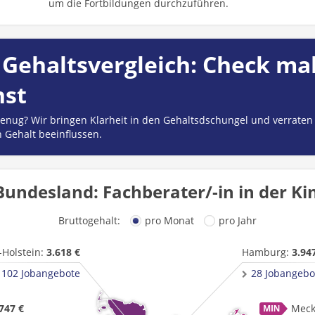
um die Fortbildungen durchzuführen.
Gehaltsvergleich: Check mal
hst
 genug? Wir bringen Klarheit in den Gehaltsdschungel und verraten
n Gehalt beeinflussen.
Bundesland: Fachberater/-in in der Ki
Bruttogehalt:
pro Monat
pro Jahr
-Holstein:
3.618 €
Hamburg:
3.94
102 Jobangebote
28 Jobangebo
747 €
Meck