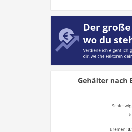
Der große 
wo du ste
Verdiene ich eigentlich
dir, welche Faktoren dei
Gehälter nach 
Schleswig
Bremen:
3.