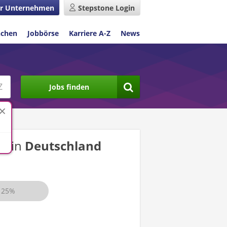
r Unternehmen
Stepstone Login
nchen
Jobbörse
Karriere A-Z
News
Jobs finden
ge
in
Deutschland
25%