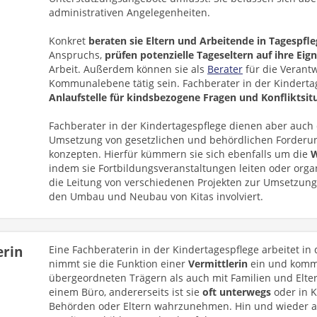
administrativen Angelegenheiten.
Konkret
beraten sie Eltern und Arbeitende in Tagespfl
Anspruchs,
prüfen potenzielle Tageseltern auf ihre Eig
Arbeit. Außerdem können sie als
Berater
für die Verantw
Kommunalebene tätig sein. Fachberater in der Kindertag
Anlaufstelle für kindsbezogene Fragen und Konfliktsit
Fachberater in der Kindertagespflege dienen aber auch 
Umsetzung von gesetzlichen und behördlichen Forderun
konzepten. Hierfür kümmern sie sich ebenfalls um die
W
indem sie Fortbildungsveranstaltungen leiten oder or
die Leitung von verschiedenen Projekten zur Umsetzung
den Umbau und Neubau von Kitas involviert.
erin
Eine Fachberaterin in der Kindertagespflege arbeitet in
nimmt sie die Funktion einer
Vermittlerin
ein und kommu
übergeordneten Trägern als auch mit Familien und Eltern.
einem Büro, andererseits ist sie
oft unterwegs
oder in 
Behörden oder Eltern wahrzunehmen. Hin und wieder ar