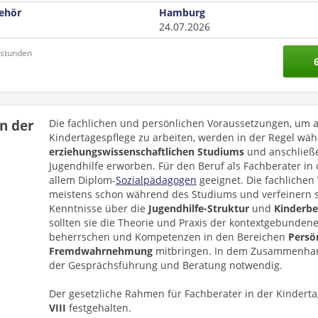
ehör
Hamburg
24.07.2026
nstunden
n der
Die fachlichen und persönlichen Voraussetzungen, um a
Kindertagespflege zu arbeiten, werden in der Regel wä
erziehungswissenschaftlichen Studiums
und anschließe
Jugendhilfe erworben. Für den Beruf als Fachberater in 
allem Diplom-
Sozialpädagogen
geeignet. Die fachliche
meistens schon während des Studiums und verfeinern si
Kenntnisse über die
Jugendhilfe-Struktur
und
Kinderbe
sollten sie die Theorie und Praxis der kontextgebunden
beherrschen und Kompetenzen in den Bereichen
Persö
Fremdwahrnehmung
mitbringen. In dem Zusammenha
der Gesprächsführung und Beratung notwendig.
Der gesetzliche Rahmen für Fachberater in der Kinderta
VIII
festgehalten.