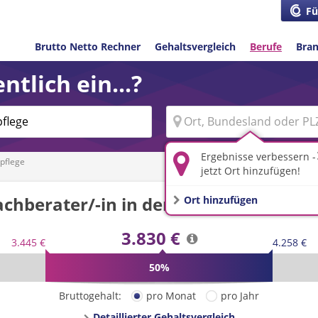
Fü
Brutto Netto Rechner
Gehaltsvergleich
Berufe
Bra
ntlich ein...?
Ergebnisse verbessern -
spflege
jetzt Ort hinzufügen!
achberater/-in in der Kindertagespfle
Ort hinzufügen
3.830 €
3.445 €
4.258 €
50%
Bruttogehalt:
pro Monat
pro Jahr
Detaillierter Gehaltsvergleich