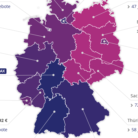
ebote
47
Sac
7
92 €
Thür
bote
58