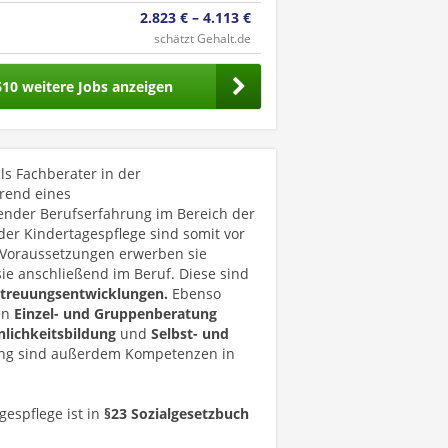
2.823 € – 4.113 €
schätzt Gehalt.de
610 weitere Jobs anzeigen
ls Fachberater in der
hrend eines
nder Berufserfahrung im Bereich der
der Kindertagespflege sind somit vor
n Voraussetzungen erwerben sie
e anschließend im Beruf. Diese sind
treuungsentwicklungen.
Ebenso
en
Einzel- und Gruppenberatung
nlichkeitsbildung
und
Selbst- und
ng sind außerdem Kompetenzen in
gespflege ist in
§23 Sozialgesetzbuch