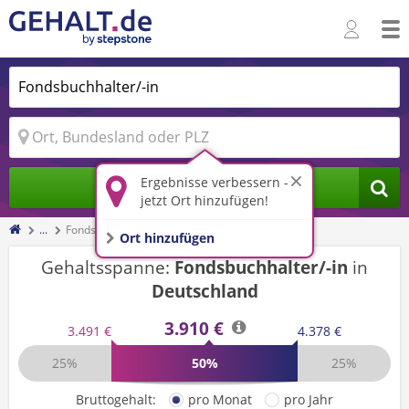
Ergebnisse verbessern -
Jobs finden
jetzt Ort hinzufügen!
...
Fondsbuchhalter/-in
Ort hinzufügen
Gehaltsspanne:
Fondsbuchhalter/-in
in
Deutschland
3.910 €
3.491 €
4.378 €
25%
50%
25%
Bruttogehalt:
pro Monat
pro Jahr