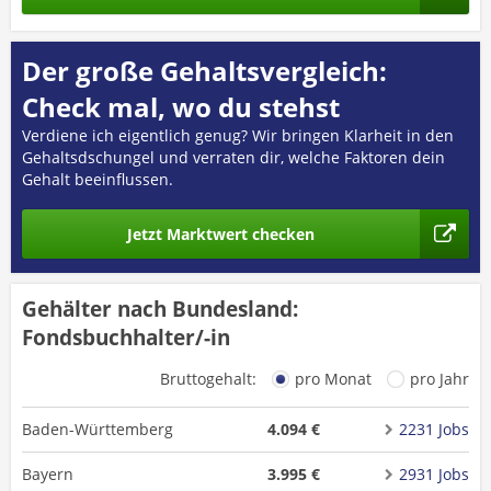
Der große Gehaltsvergleich:
Check mal, wo du stehst
Verdiene ich eigentlich genug? Wir bringen Klarheit in den
Gehaltsdschungel und verraten dir, welche Faktoren dein
Gehalt beeinflussen.
Jetzt Marktwert checken
Gehälter nach Bundesland:
Fondsbuchhalter/-in
Bruttogehalt:
pro Monat
pro Jahr
Baden-Württemberg
4.094 €
2231 Jobs
Bayern
3.995 €
2931 Jobs