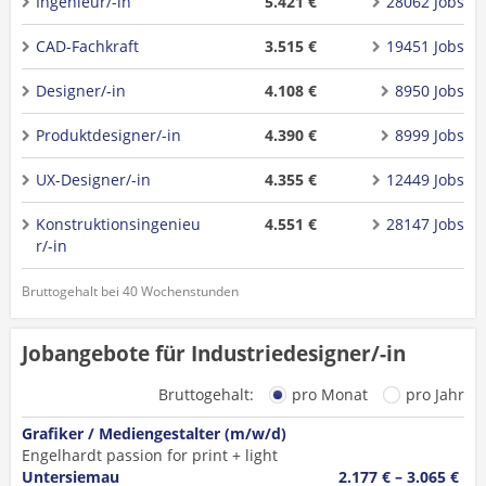
Ingenieur/-in
5.421 €
28062 Jobs
CAD-Fachkraft
3.515 €
19451 Jobs
Designer/-in
4.108 €
8950 Jobs
Produktdesigner/-in
4.390 €
8999 Jobs
UX-Designer/-in
4.355 €
12449 Jobs
Konstruktionsingenieu
4.551 €
28147 Jobs
r/-in
Bruttogehalt bei 40 Wochenstunden
Jobangebote für Industriedesigner/-in
Bruttogehalt:
pro Monat
pro Jahr
Grafiker / Mediengestalter (m/w/d)
Engelhardt passion for print + light
Untersiemau
2.177 € – 3.065 €