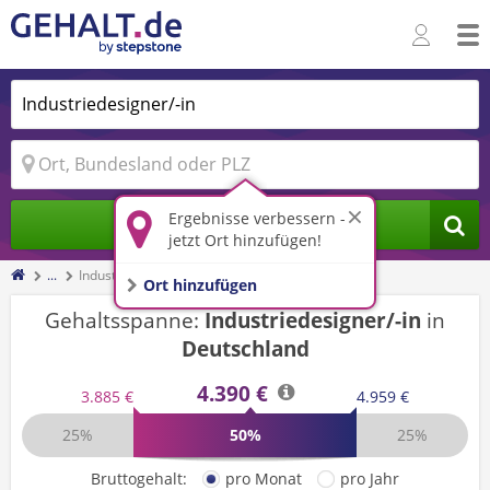
Ergebnisse verbessern -
Jobs finden
jetzt Ort hinzufügen!
...
Industriedesigner/-in
Ort hinzufügen
Gehaltsspanne:
Industriedesigner/-in
in
Deutschland
4.390 €
3.885 €
4.959 €
25%
50%
25%
Bruttogehalt:
pro Monat
pro Jahr