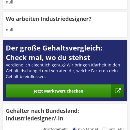
null
Wo arbeiten Industriedesigner?
null
Der große Gehaltsvergleich:
Check mal, wo du stehst
Verdiene ich eigentlich genug? Wir bringen Klarheit in den
Gehaltsdschungel und verraten dir, welche Faktoren dein
Gehalt beeinflussen.
Jetzt Marktwert checken
Gehälter nach Bundesland:
Industriedesigner/-in
Bruttogehalt:
pro Monat
pro Jahr