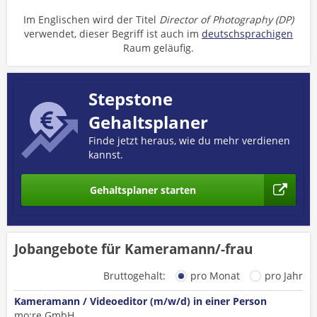
Im Englischen wird der Titel
Director of Photography (DP)
verwendet, dieser Begriff ist auch im
deutschsprachigen
Raum geläufig.
Stepstone
Gehaltsplaner
Finde jetzt heraus, wie du mehr verdienen
kannst.
Gehaltsplaner starten
Jobangebote für Kameramann/-frau
Bruttogehalt:
pro Monat
pro Jahr
Kameramann / Videoeditor (m/w/d) in einer Person
mo:re GmbH