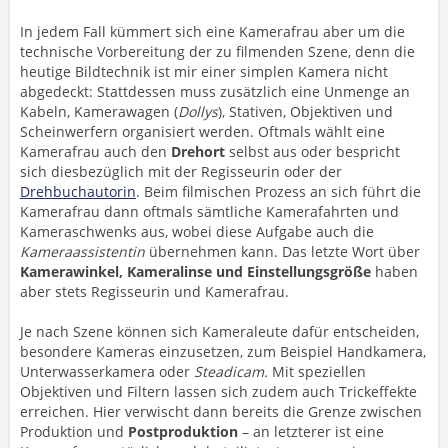
In jedem Fall kümmert sich eine Kamerafrau aber um die
technische Vorbereitung der zu filmenden Szene, denn die
heutige Bildtechnik ist mir einer simplen Kamera nicht
abgedeckt: Stattdessen muss zusätzlich eine Unmenge an
Kabeln, Kamerawagen (
Dollys
), Stativen, Objektiven und
Scheinwerfern organisiert werden. Oftmals wählt eine
Kamerafrau auch den
Drehort
selbst aus oder bespricht
sich diesbezüglich mit der Regisseurin oder der
Drehbuchautorin
. Beim filmischen Prozess an sich führt die
Kamerafrau dann oftmals sämtliche Kamerafahrten und
Kameraschwenks aus, wobei diese Aufgabe auch die
Kameraassistentin
übernehmen kann. Das letzte Wort über
Kamerawinkel, Kameralinse und Einstellungsgröße
haben
aber stets Regisseurin und Kamerafrau.
Je nach Szene können sich Kameraleute dafür entscheiden,
besondere Kameras einzusetzen, zum Beispiel Handkamera,
Unterwasserkamera oder
Steadicam.
Mit speziellen
Objektiven und Filtern lassen sich zudem auch Trickeffekte
erreichen. Hier verwischt dann bereits die Grenze zwischen
Produktion und
Postproduktion
– an letzterer ist eine