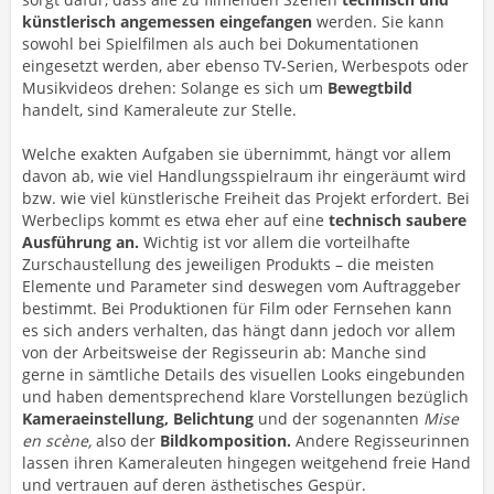
künstlerisch angemessen eingefangen
werden. Sie kann
sowohl bei Spielfilmen als auch bei Dokumentationen
eingesetzt werden, aber ebenso TV-Serien, Werbespots oder
Musikvideos drehen: Solange es sich um
Bewegtbild
handelt, sind Kameraleute zur Stelle.
Welche exakten Aufgaben sie übernimmt, hängt vor allem
davon ab, wie viel Handlungsspielraum ihr eingeräumt wird
bzw. wie viel künstlerische Freiheit das Projekt erfordert. Bei
Werbeclips kommt es etwa eher auf eine
technisch saubere
Ausführung an.
Wichtig ist vor allem die vorteilhafte
Zurschaustellung des jeweiligen Produkts – die meisten
Elemente und Parameter sind deswegen vom Auftraggeber
bestimmt. Bei Produktionen für Film oder Fernsehen kann
es sich anders verhalten, das hängt dann jedoch vor allem
von der Arbeitsweise der Regisseurin ab: Manche sind
gerne in sämtliche Details des visuellen Looks eingebunden
und haben dementsprechend klare Vorstellungen bezüglich
Kameraeinstellung, Belichtung
und der sogenannten
Mise
en scène,
also der
Bildkomposition.
Andere Regisseurinnen
lassen ihren Kameraleuten hingegen weitgehend freie Hand
und vertrauen auf deren ästhetisches Gespür.