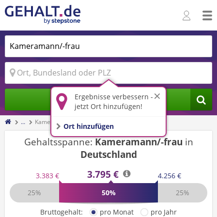
Ergebnisse verbessern -
Jobs finden
jetzt Ort hinzufügen!
...
Kameramann/-frau
Ort hinzufügen
Gehaltsspanne:
Kameramann/-frau
in
Deutschland
3.795 €
3.383 €
4.256 €
25%
50%
25%
Bruttogehalt:
pro Monat
pro Jahr