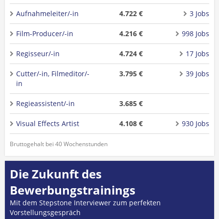
Aufnahmeleiter/-in
4.722 €
3 Jobs
Film-Producer/-in
4.216 €
998 Jobs
Regisseur/-in
4.724 €
17 Jobs
Cutter/-in, Filmeditor/-
3.795 €
39 Jobs
in
Regieassistent/-in
3.685 €
Visual Effects Artist
4.108 €
930 Jobs
Bruttogehalt bei 40 Wochenstunden
Die Zukunft des
Bewerbungstrainings
Mit dem Stepstone Interviewer zum perfekten
Vorstellungsgespräch