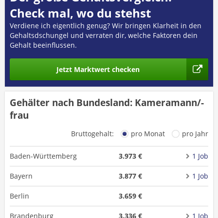
Check mal, wo du stehst
Verdiene ich eigentlich genug? Wir bringen Klarheit in den
Gehaltsdschungel und verraten dir, welche Faktoren dein
Gehalt beeinflussen.
Jetzt Marktwert checken
Gehälter nach Bundesland: Kameramann/-
frau
Bruttogehalt:
pro Monat
pro Jahr
Baden-Württemberg
3.973 €
1 Job
Bayern
3.877 €
1 Job
Berlin
3.659 €
Brandenburg
3.336 €
1 Job