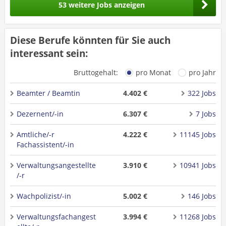
53 weitere Jobs anzeigen
Diese Berufe könnten für Sie auch
interessant sein:
Bruttogehalt:
pro Monat
pro Jahr
Beamter / Beamtin
4.402 €
322 Jobs
Dezernent/-in
6.307 €
7 Jobs
Amtliche/-r
4.222 €
11145 Jobs
Fachassistent/-in
Verwaltungsangestellte
3.910 €
10941 Jobs
/-r
Wachpolizist/-in
5.002 €
146 Jobs
Verwaltungsfachangest
3.994 €
11268 Jobs