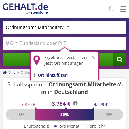
Ergebnisse verbessern -
Jobs finden
jetzt Ort hinzufügen!
...
Ordnungsamt-Mitarbeiter/-in
Ort hinzufügen
Gehaltsspanne:
Ordnungsamt-Mitarbeiter/-
in
in
Deutschland
3.784 €
3.370 €
4.249 €
25%
50%
25%
Bruttogehalt:
pro Monat
pro Jahr