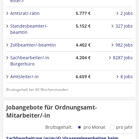
ellte/-r
Amtsrat/-rätin
5.777 €
2 Jobs
Standesbeamter/-
5.152 €
327 Jobs
beamtin
Zollbeamter/-beamtin
4.402 €
982 Jobs
Sachbearbeiter/-in
4.204 €
8287 Jobs
Bürgerbüro
Amtsleiter/-in
6.659 €
8 Jobs
Bruttogehalt bei 40 Wochenstunden
Jobangebote für Ordnungsamt-
Mitarbeiter/-in
Bruttogehalt:
pro Monat
pro Jahr
Sachbearbeitung (w/m/d) Visaangelegenheiten beim