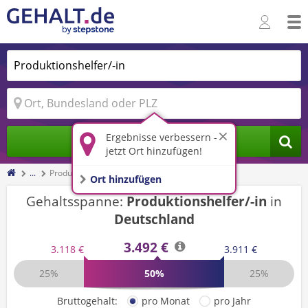
Ergebnisse verbessern -
Jobs finden
jetzt Ort hinzufügen!
...
Produktionshelfer/-in
Ort hinzufügen
Gehaltsspanne:
Produktionshelfer/-in
in
Deutschland
3.492 €
3.118 €
3.911 €
25%
50%
25%
Bruttogehalt:
pro Monat
pro Jahr