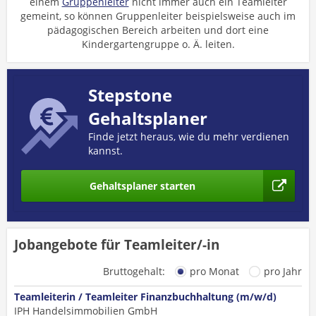
einem
Gruppenleiter
nicht immer auch ein Teamleiter
gemeint, so können Gruppenleiter beispielsweise auch im
pädagogischen Bereich arbeiten und dort eine
Kindergartengruppe o. Ä. leiten.
Stepstone
Gehaltsplaner
Finde jetzt heraus, wie du mehr verdienen
kannst.
Gehaltsplaner starten
Jobangebote für Teamleiter/-in
Bruttogehalt:
pro Monat
pro Jahr
Teamleiterin / Teamleiter Finanzbuchhaltung (m/w/d)
IPH Handelsimmobilien GmbH