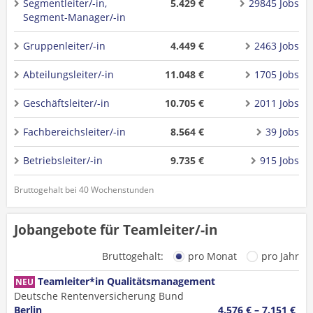
Segmentleiter/-in,
5.429 €
29845 Jobs
Segment-Manager/-in
Gruppenleiter/-in
4.449 €
2463 Jobs
Abteilungsleiter/-in
11.048 €
1705 Jobs
Geschäftsleiter/-in
10.705 €
2011 Jobs
Fachbereichsleiter/-in
8.564 €
39 Jobs
Betriebsleiter/-in
9.735 €
915 Jobs
Bruttogehalt bei 40 Wochenstunden
Jobangebote für Teamleiter/-in
Bruttogehalt:
pro Monat
pro Jahr
Teamleiter*in Qualitätsmanagement
NEU
Deutsche Rentenversicherung Bund
Berlin
4.576 € – 7.151 €