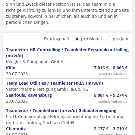
Sinn und Zweck dieser Position ist es, das Team in die
richtige Richtung zu lenken und ihm unterstützend zur Seite
zu stehen, sowohl in beruflichen, als auch ab und an in
persönlichen Dingen.
Bruttogehalt:
pro Monat
pro Jahr
Teamleiter HR-Controlling / Teamleiter Personalcontrolling
(m/w/d)
Koegler & Compagnie GmbH
Köln
7.016 € – 8.065 €
30.07.2026
schätzt Gehalt.de
Team Lead Utilities / Teamleiter HKLS (m/w/d)
Vetter Pharma-Fertigung GmbH & Co. KG
Saarlouis, Ravensburg
5.081 € – 9.274 €
23.07.2026
schätzt Gehalt.de
Teamleiter / Teamleiterin (m/w/d) Gebäudereinigung
F + U, Gemeinnützige Bildungseinrichtung für Fortbildung
und Umschulung, Sachsen GmbH
Chemnitz
2.177 € – 3.710 €
28.07.2026
schätzt Gehalt.de