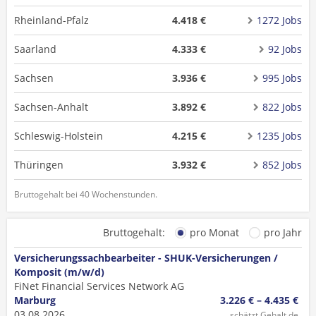
Rheinland-Pfalz
4.418 €
1272 Jobs
Saarland
4.333 €
92 Jobs
Sachsen
3.936 €
995 Jobs
Sachsen-Anhalt
3.892 €
822 Jobs
Schleswig-Holstein
4.215 €
1235 Jobs
Thüringen
3.932 €
852 Jobs
Bruttogehalt bei 40 Wochenstunden.
Bruttogehalt:
pro Monat
pro Jahr
Versicherungssachbearbeiter - SHUK-Versicherungen /
Komposit (m/w/d)
FiNet Financial Services Network AG
Marburg
3.226 € – 4.435 €
03.08.2026
schätzt Gehalt.de