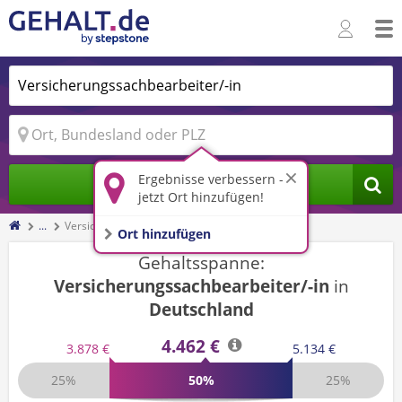
Ergebnisse verbessern -
Jobs finden
jetzt Ort hinzufügen!
...
Versicherungssachbearbeiter/-in
Ort hinzufügen
Gehaltsspanne:
Versicherungssachbearbeiter/-in
in
Deutschland
4.462 €
3.878 €
5.134 €
25%
50%
25%